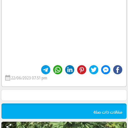
calendar_month
22/06/2023 07:51 pm
مقالات ذات صلة
share