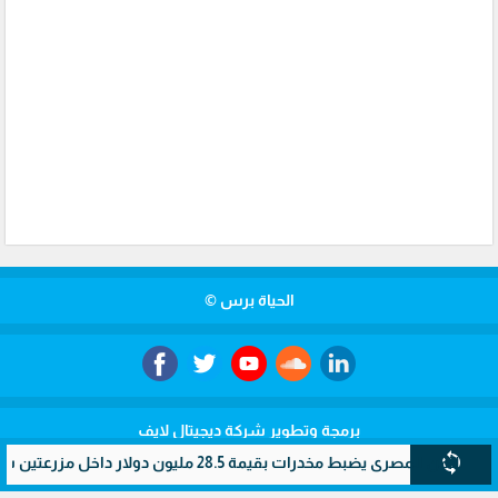
الحياة برس ©
برمجة وتطوير شركة ديجيتال لايف
sync
ي يضبط مخدرات بقيمة 28.5 مليون دولار داخل مزرعتين سريتين بالإسماعيلية