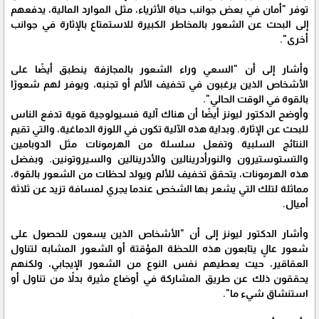
توفر "أمان في بعض جوانب حياة الأثرياء، مثل الموارد المالية، يدفعهم
إلى البحث عن الشعور بالمخاطر الكبيرة للاستمتاع بالإثارة في جوانب
أخرى".
وأشار إلى أن "السعي وراء الشعور بالمجازفة ينطبق أيضًا على
الأشخاص الذين يرغبون في تخفيف الألم أو تجنبه، ويوفر لهم شعورًا
بالقوة في الوقت الحالي".
وأوضح الدكتور ليونز أيضًا أن هناك آلية فسيولوجية قوية تدفع الناس
للبحث عن الإثارة. وبداية هذه الآلية تكون في اللوزة الدماغية، والتي تقيم
النتائج السلبية وتفعل سلسلة من الهرمونات مثل الدوبامين
والتستوستيرون والنورأدرينالين والأدرينالين والسيروتونين. وبفضل
هذه الهرمونات، يتحقق تخفيف للألم ويولد لحظات من الشعور بالقوة،
مماثلة لتلك التي يشعر بها الشخص عندما يجري لمسافة تزيد عن ثلاثة
أميال.
وأشار الدكتور ليونز إلى أن "الأشخاص الذين يسعون للحصول على
شعور عالٍ يتابعون هذه اللحظة المؤقتة أو الشعور المشابه لتناول
العقاقير، حيث يعطيهم نفس النوع من الشعور الإيجابي، ولكنهم
يحققون ذلك عن طريق المشاركة في أوضاع مثيرة بدلاً من تناول أو
استنشاق شيء ما".