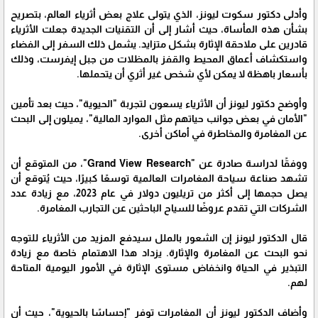
وأدلى دكتور سكوت ليونز، الذي يتولى علاج بعض أثرياء العالم، بتصريح
بشأن هذه المأساة، حيث أشار إلى أن التقنيات الجديدة جعلت الأثرياء
قادرين على ملاحقة الإثارة بشكل متزايد. يشمل ذلك السفر إلى الفضاء
واستكشاف أعماق المحيط والقفز بالمظلات من جبل إيفرست، وذلك
بأسعار باهظة لا يمكن لأي شخص غير أثري أن يتحملها.
وأوضح دكتور ليونز أن الأثرياء يسعون لتجربة "الحيوية"، حيث بعد تأمين
"الأمان في بعض جوانب حياتهم مثل الموارد المالية"، يميلون إلى البحث
عن المغامرة والمخاطرة في أماكن أخرى.
ووفقًا لدراسة صادرة عن "Grand View Research"، من المتوقع أن
تشهد صناعة سياحة المغامرات العالمية توسعًا كبيرًا، حيث يُتوقع أن
يصل حجمها إلى أكثر من تريليون دولار في عام 2023، مع زيادة عدد
الشركات التي تقدم عروضًا للسياح الباحثين عن التجارب المغامرة.
قال الدكتور ليونز إن الشعور بالملل سيدفع المزيد من الأثرياء للتوجه
نحو البحث عن المغامرة والإثارة. يزداد هذا الاهتمام خاصة مع زيادة
التبذير في الحياة وانخفاض مستوى الإثارة في الأمور اليومية المتاحة
لهم.
وأضاف الدكتور ليونز أن المغامرات توفر "إحساسًا بالحيوية"، حيث أن