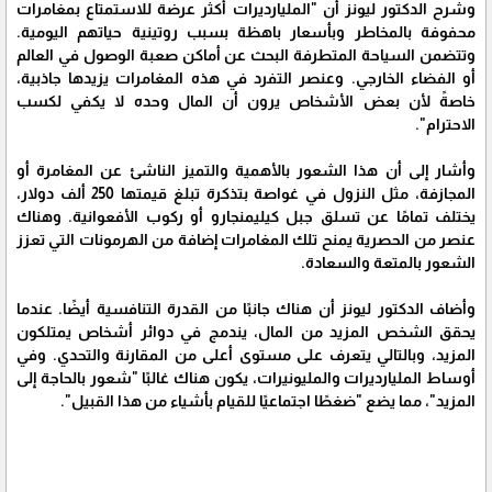
وشرح الدكتور ليونز أن "المليارديرات أكثر عرضة للاستمتاع بمغامرات
محفوفة بالمخاطر وبأسعار باهظة بسبب روتينية حياتهم اليومية.
وتتضمن السياحة المتطرفة البحث عن أماكن صعبة الوصول في العالم
أو الفضاء الخارجي. وعنصر التفرد في هذه المغامرات يزيدها جاذبية،
خاصةً لأن بعض الأشخاص يرون أن المال وحده لا يكفي لكسب
الاحترام".
وأشار إلى أن هذا الشعور بالأهمية والتميز الناشئ عن المغامرة أو
المجازفة، مثل النزول في غواصة بتذكرة تبلغ قيمتها 250 ألف دولار،
يختلف تمامًا عن تسلق جبل كيليمنجارو أو ركوب الأفعوانية. وهناك
عنصر من الحصرية يمنح تلك المغامرات إضافة من الهرمونات التي تعزز
الشعور بالمتعة والسعادة.
وأضاف الدكتور ليونز أن هناك جانبًا من القدرة التنافسية أيضًا. عندما
يحقق الشخص المزيد من المال، يندمج في دوائر أشخاص يمتلكون
المزيد، وبالتالي يتعرف على مستوى أعلى من المقارنة والتحدي. وفي
أوساط المليارديرات والمليونيرات، يكون هناك غالبًا "شعور بالحاجة إلى
المزيد"، مما يضع "ضغطًا اجتماعيًا للقيام بأشياء من هذا القبيل".