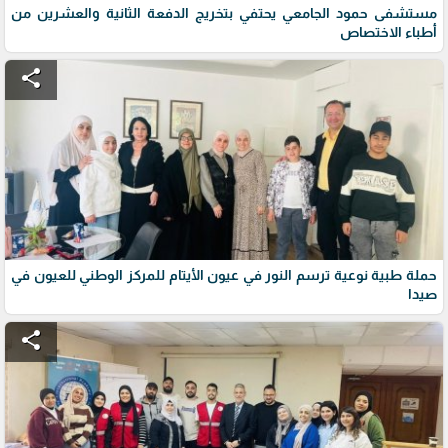
مستشفى حمود الجامعي يحتفي بتخريج الدفعة الثانية والعشرين من
أطباء الاختصاص
share
حملة طبية نوعية ترسم النور في عيون الأيتام للمركز الوطني للعيون في
صيدا
share