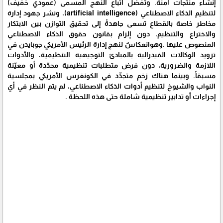
إنشاء منتجات آمنة. وتفضل اتباع النهج المسمى (عمودي خفيف)
لتنظيم الذكاء الاصطناعي (artificial intelligence)، ونشر جهود إدارة
مخاطر خاصة بالقطاع تسعى جاهدةً إلى تحقيق التوازن بين الابتكار
والاختراع والتنظيم، دون إلزام بقانون حقوق الذكاء الاصطناعي
المنصوص عليها .وهوانعكاسٌ لنهج إدارة الرئيس الأمريكي جوبايدن في
تزويد الوكالات الفيدرالية بالمبادئ التوجيهية التنظيمية، والأدوات
اللازمة والضرورية، دون فرض متطلبات تنظيمية محدّدة أو معيّنة
مسبقاً. وبينما هناك زخم متجدِّد في الكونغرس الأمريكي بمجلسية
النواب والشيوخ لتنظيم أدوات الذكاء الاصطناعي، لم يتم النظر في أي
إجراءات أو تدابير تنظيمية شاملة حتى هذه اللحظة .