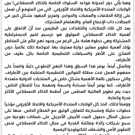
وهنا يأتي دور (مدونة قواعد السلوك الخاصة بالذكاء الاصطناعي) بين
الولايات المتحدة الأمريكية والاتحاد الأوروبي، التي من المتوقع أن تعمل
على إزالة الخلافات والعقبات والحواجز، وتعزيز الجهود بشكلٍ كبير في
المجالات ذات الإجماع العام، والاهتمام المشترك.
بعد كل تلك التجاذبات والتنابذات بين الطرفين نجد أنّ الاتفاق على
أهمية الذكاء الاصطناعي الموثوق هو ترسيم لقيم الديمقراطية
المشتركة وهي خطوة هامة على الرغم من وجود نهج قائم على المخاطر
يؤكد أهمية تطوير معايير دولية معترفٌ بها، لحوكمة ذلك عالمياً، دون
التعدّي على الأطر والسياقات التنظيمية الخاصة بكل طرف من
الأطراف.
وبالمثل أيضاً، يوفر هذا السياق وهذا النهج التطوعي دليلاً واضحاً على
مفهوم العمل تحت مظلة القوانين التنظيمية المتباينة بين الأطراف،
والتي ستكون بالغة الأهمية بشكلٍ خاص في المنتديات الدولية متعددة
الأطراف. كما يوفر أيضاً مساحةً واسعةً ومهمة جداً للقطاع الخاص،
حيث يتم تطوير الغالبية العظمى من أنظمة الذكاء الاصطناعي الأكثر
قدرة وكفاءة.
ووفقاً لذلك، اتخذ كل الولايات المتحدة الأمريكية والاتحاد الأوروبي مؤخراً
خطوات حثيثة ومتسارعة للتعاون الوثيق مع القطاع الخاص. منها على
سبيل المثال حصول البيت الأبيض الأمريكي على ضمانات طوعية من
سبع شركات رائدة وفائقة القدرة في مجال الذكاء الاصطناعي تخص
التطوير الآمن والشفاف للتكنولوجيا الرقمية.