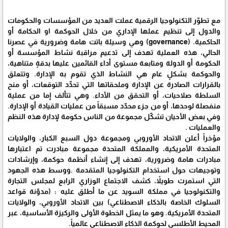
مع تطوّر التكنولوجيا الرقمية عملت العديد من المؤسسات والحكومات
والدول إلى تنظيم عملها الإداري من خلال الحوكمة او الحكامة أو
الحاكمية. (governance) وهي وسيلة باتت هامة وضرورية في عصرنا
الحالي، هذه العملية تهدف إلى تدعيم مراقبة نشاط المؤسسة أو
الحكومة أو الدولة ومتابعة مستوى أداء القائمين عليها بدقةٍ متناهية،
والحوكمة بشكلٍ عام هي النشاط الذي تقوم به الإدارة. وتتعلق
بالقرارات الصادرة عن الإدارة وملحقاتها التي تحدِّد التوقعات، أو منح
السلطة صلاحيات، أو التحقق من الأداء. وهي تتألف إما من عملية
منفصلة لوحدها، أو من جزء محدّد مسبقاً من عمليات القيادة أو الإدارة.
وفي بعض الأحيان تشكّل مجموعة من الناس حكومة لإدارة هذه النظم
والعمليات .
مؤخراً أعلن الاتحاد الأوروبي ومجموعة دول السبع الكبار، والولايات
المتحدة الأمريكية، والمملكة المتحدة مجموعة مبادرت تم اعتبارها
مبادرات هامة وضرورية، تهدف إلى إنشاء أنظمة حوكمة، وإرشادات
وتوجيهات حول استخدام التكنولوجيا المتقدمة .ووسط هذه الجهود
التي استمرت طويلاً، كشف الاجتماع الوزاري الرابع لمجلس التجارة
والتكنولوجيا في مملكة السويد عن ما أطلق عليه : (مدوّنة قواعد
السلوك الخاصة بالذكاء الاصطناعي) بين الاتحاد الأوروبي، والولايات
المتحدة الأمريكية. وهو ما يمثل الخطوة الأولى والركيزة الأساسية، عبر
المحيط الأطلسي لحوكمة الذكاء الاصطناعي عالمياً.