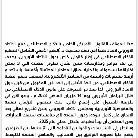
هذا الموقف القانوني الأمريكي الخاص بالذكاء الاصطناعي دفع الاتحاد
الأوروبي لاتخاذ نهجاً آخر، تمت تسميته بــ (النهج الأفقي الشامل) لتنظيم
الذكاء الاصطناعي في إطار قانوني خاص بدول الاتحاد الأوروبي، يهدف
إلى بناء حواجز وجدارحماية متين بشأن تطوير أنظمته التي لا يمكن
اختراقها بسهولة، وتغطية نطاق المخاطر المحتملة بأكملها، باستخدام
أربعة مستويات واسعة من المخاطر الأليكترونية، لتصنيف جميع أنظمة
الذكاء الاصطناعي، من الحدّ الأدنى إلى الحد غير المقبول من قِبَل دول
الاتحاد الاوروبي. لذا فقد تم التصويت على قانون الذكاء الاصطناعي من
خلال البرلمان الأوروبي يوم 14 حزيران الماضي 2023 م ، وهو الآن في
طريقه للحصول على إجماع ثلاثي، حيث سيقوم البرلمان نفسه
والمفوضية الأوروبية ومجلس الاتحاد الأوروبي بسنّ تشريع نهائي بعد
الاتفاق على كامل بنوده، ودون العودة لأي مناقشات سبقت القرارات،
ومن المحتمل أن يبدأ تطبيقه بشكل عملي عام 2025.
وبالنظر إلى التشريعات والقوانين الناظمة التي تمّ تبنيها بين الطرفين،
يتضح جلياً صعوبة التوفيق بين الأساليب والمناهج المتبعة لكليهما.