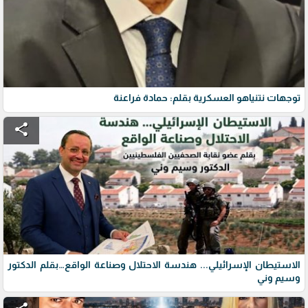
توجهات نتنياهو العسكرية بقلم: حمادة فراعنة
share
الاستيطان الإسرائيلي... هندسة الاحتلال وصناعة الواقع…بقلم الدكتور
وسيم وني