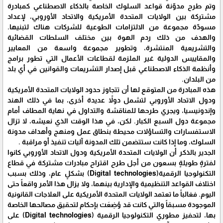
وتم طرح مدوّنة قواعد السلوك الخاصة بالذكاء الاصطناعي كمبادرة
مشتركة بين الولايات المتحدة الأمريكية والاتحاد الأوروبي، لإعداد
مسودّة مجموعة من الالتزامات الطوعية للشركات هناك لتبنيها.
والهدف من ذلك ردم الهوة بين مختلف السلطات القضائية
والتشريعية المنتشرة، وتطوير مجموعة واسعة من المعايير
والمقاييس الدولية غير الملزمة لقطاعات الأعمال التي تطور برامج
وأنظمة الذكاء الاصطناعي قبل إصدار التشريعات والقوانين في أي بلد
من البلدان.
هذه المبادرة من المتوقع لها أن تتجاوز حدود الولايات المتحدة الأمريكية
ودول الاتحاد الأوروبي لتشمل دولاً عديدة أخرى، بما في ذلك الهند
وإندونيسيا، ويجري طرحها للمناقشة والتداول في نهاية المطاف أمام
مجموعة دول السبع الكبار. لكن، في هذا الوقت الذي نعيشه، لا تزال
الاستفسارات والتساؤلات محيطة بنطاق عمل ومنهج وأهداف مدونة
السلوك، وما إذا كانت ستتضمن تلك المدونة آليات تنفيذ أو مراقبة .
الجدير بالذكر أن الولايات المتحدة الأمريكية ودول الاتحاد الأوروبي كانوا
لفترةٍ طويلةٍ بسعون من أجل طرح اقتراح مبادرات مشتركة في قطاع
التكنولوجيا الرقمية(Digital technologies) بشكلٍ عام، وذلك بسبب
اختلاف القواعد التنظيمية والإدارية بينهما، ولا يزال هذا الأمر واقعاً حتى
اليوم. فغالباً ما تعتمد الولايات المتحدة الأمريكية على العلاجات القانونية
الموجودة مسبقاً والتي كانت قد وُضِعَت بإحكام لتحقيق مصالحها الخاصة
بها، لتحفيز مطوري التكنولوجيا الرقمية (Digital technologies) على