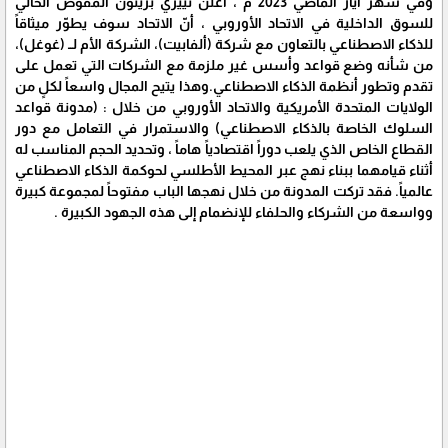
وفي شهر أيار الماضي 2023 م ، أعلن تييري بريتون المفوض الحالي
للسوق الداخلية في الاتحاد الأوروبي ، أنّ الاتحاد سوف يطوّر ميثاقاً
للذكاء الاصطناعي بالتعاون مع شركة (ألفابيت)، الشركة الأم لــ (غوغل)،
من شأنه وضع قواعد وأسس غير ملزمة مع الشركات التي تعمل على
تقدم وتطور أنظمة الذكاء الاصطناعي.وهذا يتيح المجال واسعاً لكلٍ من
الولايات المتحدة الأمريكية والاتحاد الأوروبي من خلال : (مدونة قواعد
السلوك الخاصة بالذكاء الاصطناعي) والاستمرار في التعامل مع دور
القطاع الخاص الذي يلعب دوراً اقتصادياً هاماً ، وتحديد الحجم المناسب له
أثناء قيامهما ببناء نهج عبر المحيط الأطلسي لحوكمة الذكاء الاصطناعي
عالمياً. فقد تركت المدونة من خلال نهجها الباب مفتوحاً لمجموعة كبيرة
وواسعة من الشركاء والحلفاء للإنضمام إلى هذه الجهود الكبيرة .