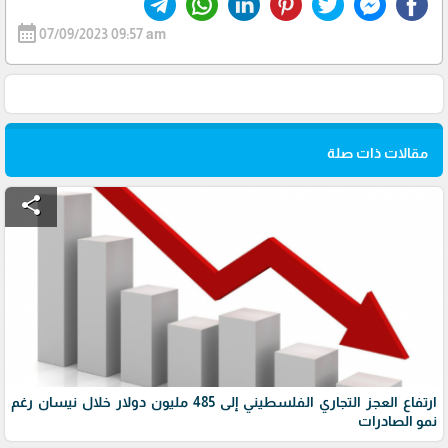
calendar_month
07/09/2023 09:57 am
مقالات ذات صلة
share
ارتفاع العجز التجاري الفلسطيني إلى 485 مليون دولار خلال نيسان رغم
نمو الصادرات