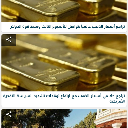
تراجع أسعار الذهب عالمياً يتواصل للأسبوع الثالث وسط قوة الدولار
share
تراجع حاد في أسعار الذهب مع ارتفاع توقعات تشديد السياسة النقدية
الأمريكية
share