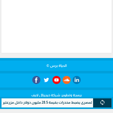
الحياة برس ©
برمجة وتطوير شركة ديجيتال لايف
sync
ن المصري يضبط مخدرات بقيمة 28.5 مليون دولار داخل مزرعتين سريتين بالإسماعيلية