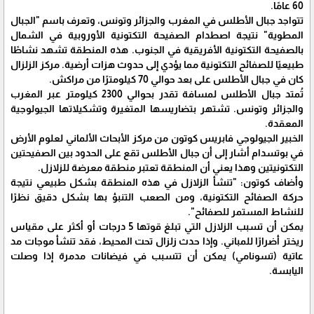
60 عامًا.
تتواجد جبال الأطلس في المغرب والجزائر وتونس، وتعرف باسم "الجبال
المطوية" نتيجة اصطدام الصفيحة التكتونية الأوروبية في الشمال
بالصفيحة التكتونية الأفريقية في الجنوب. هذه المنطقة تشهد نشاطًا
طبيعيًا للصفائح التكتونية مما يؤدي إلى حدوث هزات أرضية. مركز الزلزال
كان في جبال الأطلس على بعد حوالي 70 كيلومترًا من مراكش.
تُمتد جبال الأطلس لمسافة تقدر بحوالي 2300 كيلومتر عبر المغرب
والجزائر وتونس. تشتهر بتضاريسها المتغيرة وتشكيلاتها الجيولوجية
المعقدة.
الخبير الجيولوجي فابريس كوتون من مركز الأبحاث الألماني لعلوم الأرض
في بوتسدام أشار إلى أن جبال الأطلس تقع على الحدود بين الصفيحتين
التكتونيتين وهذا يعني أن المنطقة تعتبر منطقة معرضة للزلازل.
وأضاف كوتون: "تنشأ الزلازل في هذه المنطقة بشكل طبيعي نتيجة
حركة الصفائح التكتونية، ومن الصعب التنبؤ بها بشكل دقيق نظرًا
للنشاط المستمر للصفائح".
يمكن أن تسبب الزلازل التي تبلغ قوتها 5 درجات أو أكثر على مقياس
ريختر أضرارًا للمباني. وإذا حدث زلزال تحت المحيط، فقد تنشأ موجات مد
عاتية (تسونامي) يمكن أن تتسبب في فيضانات مدمرة إذا وصلت
اليابسة.