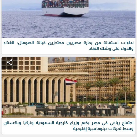
نداءات استغاثة من بحارة مصريين محتجزين قبالة الصومال: الغذاء
والدواء على وشك النفاد
share
اجتماع رباعي في مصر يضم وزراء خارجية السعودية وتركيا وباكستان
وسط تحركات دبلوماسية إقليمية