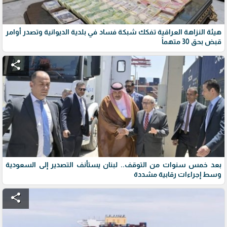
هيئة النزاهة العراقية تفكك شبكة فساد في بلدية الديوانية وتصدر أوامر
قبض بحق 30 متهماً
share
بعد خمس سنوات من التوقف.. لبنان يستأنف التصدير إلى السعودية
وسط إجراءات رقابية مشددة
share