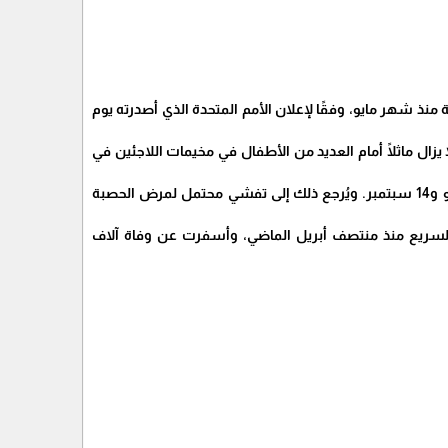
 التغذية منذ شهر مايو، وفقًا لإعلان الأمم المتحدة الذي أصدرته يوم
زال ماثلًا أمام العديد من الأطفال في مخيمات اللاجئين في
وأوضح مينا: "أكثر من 1200 طفل دون سن الخامسة توفوا في تسعة مخيمات في الفترة بين 15 مايو و14 سبتمبر. ويُرجع ذلك إلى تفشي محتمل لمرض الحصبة
عم السريع منذ منتصف أبريل الماضي، وأسفرت عن وفاة آلاف