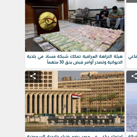
فاعي
هيئة النزاهة العراقية تفكك شبكة فساد في بلدية
الديوانية وتصدر أوامر قبض بحق 30 متهماً
share
shar
بالة
اجتماع رباعي في مصر يضم وزراء خارجية السعودية