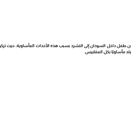
ضطر حوالي 1.9 مليون طفل داخل السودان إلى التشرد بسبب هذه الأحداث المأساوية، حيث
لد مأساويًا بكل المقاييس.