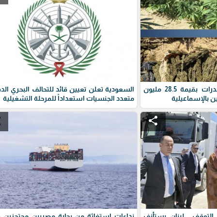
الأمن المصري يضبط مخدرات بقيمة 28.5 مليون
السعودية تعلن تعيين قائد للتحالف البحري الد
ن بالإسماعيلية
متعدد الجنسيات استعداداً للمرحلة التشغيلية
e
share
وقف.. لبنان يستأنف
نداءات استغاثة من بحارة مصريين محتجزين ق