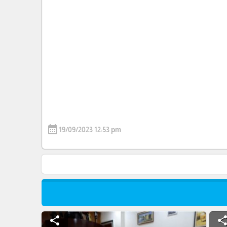
calendar_month
19/09/2023 12:53 pm
share
shar