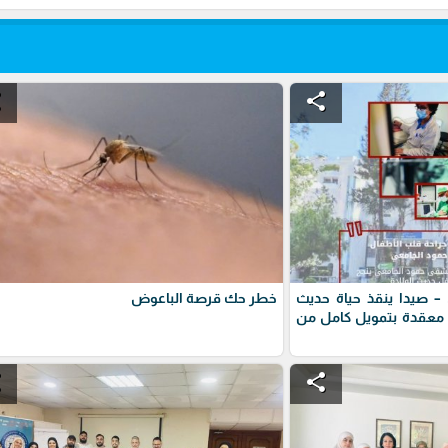
e
share
 صيدا ينقذ حياة حديث
خطر حك قرصة الباعوض
 معقدة بتمويل كامل من
e
share