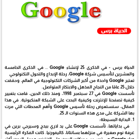
الحياة برس - في الذكرى 25 لإنشاء Google .. في الذكرى الخامسة
والعشرين لتأسيس شركة Google، رحلة الإبداع والتحول التكنولوجي
تعتبر Google واحدة من أكبر الشركات التكنولوجية في العالم، وحققت
خلال 25 عامًا من النجاح المذهل والابتكار المتواصل.
تأسست Google في 27 سبتمبر 1998، ومنذ ذلك الحين، قامت بتغيير
كيفية تصفحنا للإنترنت وكيفية البحث على الشبكة العنكبوتية. في هذا
المقال، سنستعرض رحلة تأسيس Google وأهم المحطات التي مرت
بها الشركة على مدى هذه السنوات الـ 25.
1. البداية البسيطة:
في بداياتها، تأسست Google على يد لاري بيدج وسيرجي برين في
غرفة نوم صغيرة في منزلهما بسانتانا، كاليفورنيا. كانت الفكرة الرئيسية