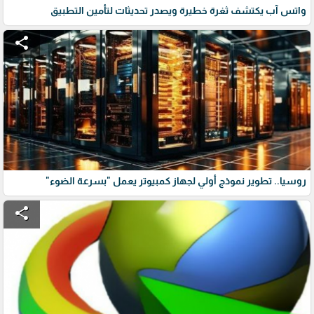
واتس آب يكتشف ثغرة خطيرة ويصدر تحديثات لتأمين التطبيق
share
روسيا.. تطوير نموذج أولي لجهاز كمبيوتر يعمل "بسرعة الضوء"
share