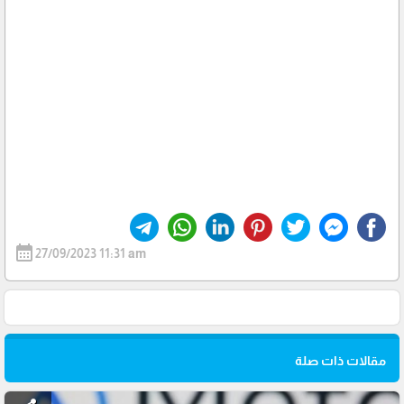
calendar_month
27/09/2023 11:31 am
مقالات ذات صلة