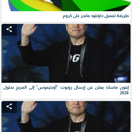
طريقة تفعيل داونلود مانجر على كروم
share
إيلون ماسك يعلن عن إرسال روبوت "أوبتيموس" إلى المريخ بحلول
2026
share