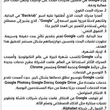
وراء Google هي تحسين محركات البحث على الإنترنت وجعل البحث أكثر
فعالية ودقة.
2. محرك البحث القوي:
أصدرا محرك البحث الذي أطلقوا عليه اسم "Backrub" في البداية،
ولكنهم لاحقًا قرروا تغيير اسمه إلى "Google"، الذي يشير إلى مصطلح
رياضي يُستخدم للتعبير عن العدد الكبير جدًا.
3. التفوق التقني:
منذ البداية، كانت Google تهتم بتقديم نتائج بحث دقيقة وسريعة.
تطورت تقنيات البحث وتحسين خوارزمياتهم بشكل مستمر لتحقيق هذا
الهدف.
4. ازدياد الشهرة:
بدأت Google تكتسب شهرة كبيرة في عالم التكنولوجيا، وأصبحت
المحرك الأكثر استخدامًا في العالم. قامت الشركة بطرح خدمات جديدة
مثل خرائط Google وخدمة Gmail ومتصفح Chrome.
5. التوسع في الخدمات:
قامت Google بتوسيع نطاق خدماتها بشكل كبير، حيث أصبحت تقدم
خدمات متعددة مثل Google Drive وGoogle Docs وGoogle Photos.
هذه الخدمات أصبحت جزءًا مهمًا من حياة المستخدمين اليومية.
6. الابتكار المتواصل:
لم تتوقف Google عن الابتكار. قامت بشراء شركات ناشئة وتطوير
تقنيات مبتكرة مثل الذكاء الاصطناعي وتعلم الآلة.
7. التحول إلى شركة Alphabet: