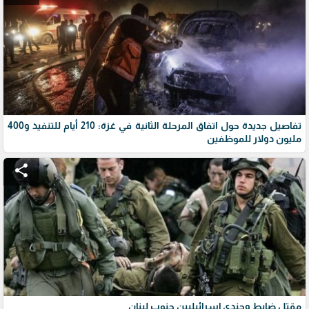
تفاصيل جديدة حول اتفاق المرحلة الثانية في غزة: 210 أيام للتنفيذ و400
مليون دولار للموظفين
share
مقتل ضابط وجندي إسرائيليين جنوب لبنان