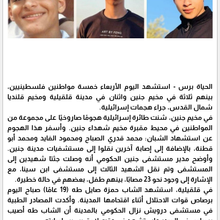
الحياة برس - استشهد اليوم الأربعاء خمسة مواطنين فلسطينيين،
بينهم ثلاثة في مخيم جنين واثنان في مدينة قلقيلية ومخيم قلنديا
شمال القدس، جراء هجمات إسرائيلية.
في مخيم جنين، شنت طائرة إسرائيلية هجومًا صاروخيًا على مجموعة من
المواطنين في محيط مقبرة مخيم شهداء جنين. وأسفر هذا الهجوم
عن استشهاد الشبان: محمد قدري الصباح ومحمود الفايد ومحمد أبو
قطنة، بالإضافة إلى إصابة آخرين نقلوا إلى مستشفيات مدينة جنين.
وأوضح مدير مستشفى جنين الحكومي أنه وصلت جثتا شهيدين إلى
المستشفى وتم نقل الشهيد الثالث إلى مستشفى ابن سينا، مع
الإشارة إلى وجود نحو 23 مصابًا، بينهم طفل، بعضهم في حالة خطيرة.
في قلقيلية، استشهد الشاب حمزة صايل طه (19 عامًا) صباح اليوم
برصاص قوات الاحتلال أثناء اقتحامها المدينة. وأكدت المصادر الطبية
في مستشفى درويش نزال الحكومي بالمدينة أن الشاب طه أصيب