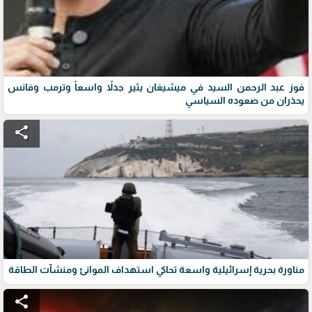
فوز عبد الرحمن السيد في ميشيغان يثير جدلاً واسعاً وترمب وفانس
يحذران من صعوده السياسي
share
مناورة بحرية إسرائيلية واسعة تحاكي استهداف الموانئ ومنشآت الطاقة
share