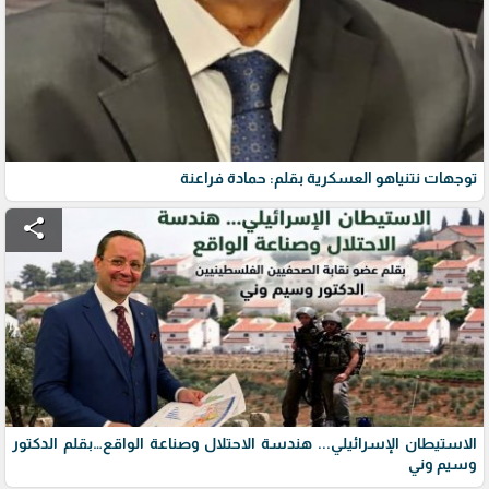
توجهات نتنياهو العسكرية بقلم: حمادة فراعنة
share
الاستيطان الإسرائيلي... هندسة الاحتلال وصناعة الواقع…بقلم الدكتور
وسيم وني