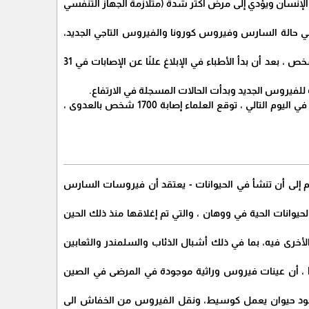
جديدين يمكن أن يصيب الإنسان ويؤدي إلى مرض أكثر شدة (متلازمة الجهاز التنفسي
في حالة السارس وفيروس كورونا والفيروس التاجي الجديد،
تم الإبلاغ عن أول حالات إصابة بشرية علنًا من مدينة ووهان الصينية ، حيث يعيش حوالي 11 مليون شخص ، بعد أن بدأ الأطباء في الإبلاغ علنًا عن الإصابات في 31
توفي أول شخص في ذلك الأسبوع ، وبحلول 16 يناير / كانون الثاني ، مات شخصان وتم تأكيد 41 حالة، في اليوم التالي ، توقع العلماء إصابة 1700 شخص بالعدوى ،
 إلى أن تنشأ في الحيوانات - يعتقد أن فيروسات السارس
 أو يعملون في سوق الحيوانات الحية في ووهان ، والتي تم إغلاقها منذ ذلك الحين
 الأخرى فيه، بما في ذلك أشبال الذئاب والسلمندر والثعابين
وجدت دراسة أجراها معهد ووهان للفيروسات ، نُشرت في فبراير 2020 في المجلة العلمية Nature ، أن عينات فيروس وراثية موجودة في المرضى في الصين
 وجود حيوان يعمل كوسيط، ونقل الفيروس من الخفاش الى