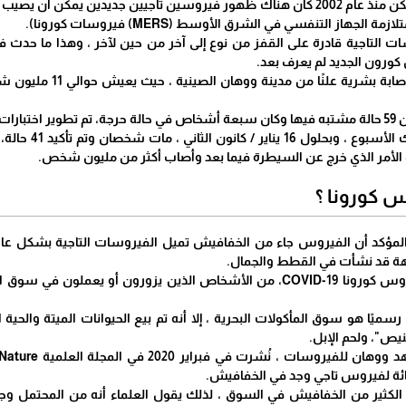
معتدلًا من النوع البارد ، ولكن منذ عام 2002 كان هناك ظهور فيروسين تاجيين 
الجهاز التنفسي في الشرق الأوسط (MERS) فيروسات كورونا).
 التاجية قادرة على القفز من نوع إلى آخر من حين لآخر ، وهذا ما حدث 
كورون الجديد لم يعرف بعد.
س كورونا ؟
المؤكد أن الفيروس جاء من الخفافيش تميل الفيروسات التاجية بشكل عام
هة قد نشأت في القطط والجمال.
جاءت الحالات الأولى بفيروس كورونا COVID-19، من الأشخاص الذين يزورون
ميًا هو سوق المأكولات البحرية ، إلا أنه تم بيع الحيوانات الميتة والحية
ص"، ولحم الإبل.
الكثير من الخفافيش في السوق ، لذلك يقول العلماء أنه من المحتمل