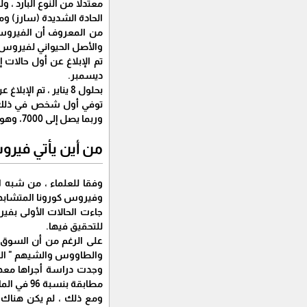
الحادة الشديدة (سارز) ومتلازمة 
من المعروف أن الفيروسات
والأصل الحيواني لفيروس 
ديسمبر.
بحلول 8 يناير ، تم الإبلاغ عن 59 حالة مشتبه فيها وكان سبعة أشخاص في حالة حرجة، تم تطوير اختبارات للفيروس الجديد وبدأت الحالات المسجلة في الارتفاع.
وربما يصل إلى 7000، وهو الأمر الذي خرج عن السيطرة فيما بعد وأصاب أكثر من مليون شخص.
من أين يأتي فيرو
وفقا للعلماء ، من شبه 
وفيروس كورونا المتشاب
للتحقيق فيها.
على الرغم من أن السوق رس
والطاووس والشيهم " الني
مطابقة بنسبة 96 في المائة لفيروس تاجي وجد في الخفافيش.
ومع ذلك ، لم يكن هناك 