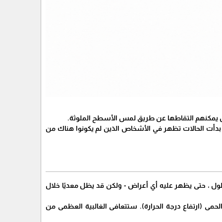
 بدأت الحالات تظهر في الأشخاص الذين لم يكونوا هناك من
COVID ، قد يستغرق الأمر ما بين يومين و 14 يومًا ، أو حتى أطول ، حتى يظهر عليه أي أعراض - ولكن قد يظل معديًا خلال
حمى (ارتفاع درجة الحرارة). ستتعافى الغالبية العظمى من