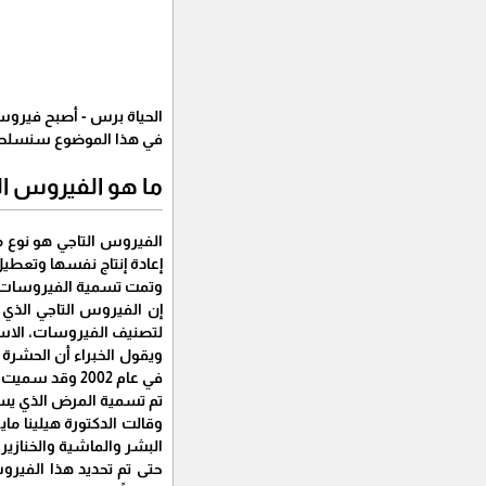
الحياة برس - أصبح فيروس
في هذا الموضوع سنسلط ا
ما هو الفيروس ا
الفيروس التاجي هو نوع 
إعادة إنتاج نفسها وتعطي
وتمت تسمية الفيروسات التاجية بعد الكلمة اللاتينية "corona
لتصنيف الفيروسات، الاسم ي
في عام 2002 وقد سميت باسمه.
تم تسمية المرض الذي يسببه الفيروس COVID-19 ، وهو ا
وقالت الدكتورة هيلينا م
البشر والماشية والخنازير 
حتى تم تحديد هذا الفير