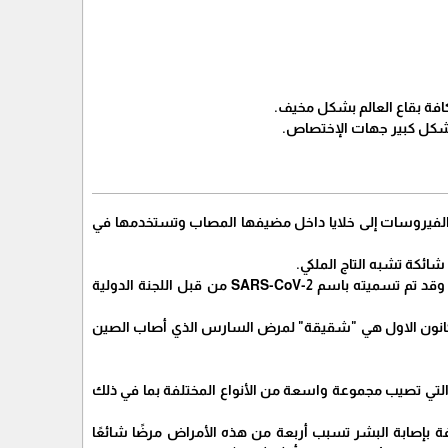
افة بقاع العالم بشكل مخيف.
بشكل كبير جهات الإختصاص.
الفيروسات إلى خلايا داخل مضيفها المصاب وتستخدمها في
إن الفيروس التاجي الذي بدأ في ووهان الصينية هو فيروس لم يسبق له مثيل قبل تفشي المرض.، وقد تم تسميته باسم SARS-CoV-2 من قبل اللجنة الدولية
 منذ بدء تفشي المرض في ديسمبر كانون الاول هي "شقيقة" لمرض السارس الذي أصاب الصين
 التي تصيب مجموعة واسعة من الأنواع المختلفة بما في ذلك
 بإصابة البشر تسبب أربعة من هذه الأمراض مرضًا شائعًا