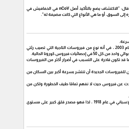
الدكتور مايكل سكينر عالم الفيروسات في جامعة إمبريال كوليدج في لندن لم يشارك في البحث لكنه قال: "الاكتشاف يضع بالتأكيد أصل nCoV في الخفافيش في
إلى السوق، أو ما هي الأنواع التي كانت مضيفة له".
سرعة.
وهو يشبه السارس الذي أصاب 8000 شخص وقتل ما يقرب من 800 في تفشي المرض في آسيا عام 2003 ، في أنه نوع من فيروسات التاجية التي تصيب رئتي
ها قد تكون قادرة على التسبب في أضرار أكثر من الفيروسات
مكن للفيروسات الجديدة أن تنتشر بسرعة أكبر بين السكان من
ية لديها معدل إماتة أقل من واحد من كل 1000 شخص. هنا نتحدث عن فيروس حيث لا نفهم تمامًا طيف الخطورة ولكن من
وأضاف الدكتور هوربي "إن معدل إماتة الحالات بنسبة 2 في المائة قابل للمقارنة مع جائحة الإنفلونزا الإسباني في عام 1918 ، لذا فهو مصدر قلق كبير على مستوى