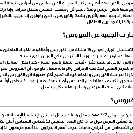
ى ، الذين يبدو أنهم من كبار السن أو الذين يعانون من أمراض طويلة المدى
رم فيها باطن الرئتين وتملأ بالسوائل ويصعب التنفس بشكل متزايد، وإذا تُرك
لصغار لا يبدو أنهم يتأثرون بشدة بالفيروس ، الذي يقولون إنه غريب بالنظر إل
ة قليلة جداً بين الأطفال.
ارات الجينية عن الفيروس؟
فيروس وأطلقوها للخبراء العاملين في جميع أنحاء العالم.
ها، وتطوير الاختبارات، وربما النظر في علاج المرض الذي تسببه.
 التاجي لم يتغير كثيرًا - يُعرف التغيير باسم التحور - كثيرًا خلال المراحل ال
م للمركز الصيني لمكافحة الأمراض والوقاية منها ، قاو فو ، أن الفيروس يتحو
ذولة لدراسة الفيروس والتحكم فيه قد تصبح أكثر صعوبة لأن الفيروس قد يبد
سة من الكشف عما إذا كان الفيروس أصاب عددًا صغيرًا من الأشخاص أولاً ثم
انات التي حملت الفيروس وتطور بها بشكل منفصل.
لفيروس؟
، والذي أدى في عام 1918 إلى قتل حوالي 50 مليون شخص.
اية تفشي المرض حول ما إذا كان العدد الحقيقي للأشخاص المصابين أعلى بكث
الأشخاص من أعراض خفيفة لدرجة أنهم لا يدركون أبدًا أنهم مريضون إلا إذا 