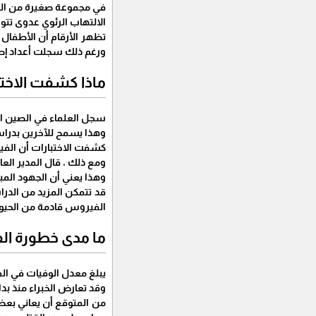
في مجموعة صغيرة من المرض
الالتهاب الرئوي عدوى تتو
تظهر الأرقام أن الأطفال ا
ورغم ذلك سجلت أعداد إصاب
ماذا كشفت الاختب
سجل العلماء في الصين التسلسل الجيني لحوالي 19 سلالة من ال
وهذا يسمح للآخرين بدراست
كشفت الاختبارات أن الفيروس
ومع ذلك ، قال المدير العا
وهذا يعني أن الجهود المب
قد تتمكن المزيد من الدرا
الفيروس قادمة من الحيو
ما مدى خطورة ا
يبلغ معدل الوفيات في الفيروس حوالي 2%/ وهذا معدل وفيات مماثل لتفشي الإنفلونزا الإسبانية 
وقد تعارض الخبراء منذ بد
من المتوقع أن يعاني بعض 