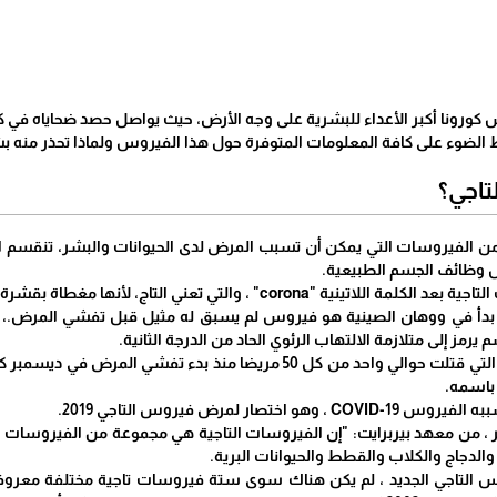
 كورونا أكبر الأعداء للبشرية على وجه الأرض، حيث يواصل حصد ضحاياه في ك
لضوء على كافة المعلومات المتوفرة حول هذا الفيروس ولماذا تحذر منه 
لتاجي؟
من الفيروسات التي يمكن أن تسبب المرض لدى الحيوانات والبشر، تنقسم 
ل وظائف الجسم الطبيعية.
" ، والتي تعني التاج، لأنها مغطاة بقشرة شائكة تشبه التاج الملكي.
رمز إلى متلازمة الالتهاب الرئوي الحاد من الدرجة الثانية.
ويقول الخبراء أن الحشرة التي قتلت حوالي واحد من كل 50 مريضا
ختصار لمرض فيروس التاجي 2019.
اير ، من معهد بيربرايت: "إن الفيروسات التاجية هي مجموعة من الفيروسات
والدجاج والكلاب والقطط والحيوانات البرية.
وس التاجي الجديد ، لم يكن هناك سوى ستة فيروسات تاجية مختلفة معروفة