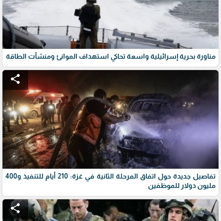
مناورة بحرية إسرائيلية واسعة تحاكي استهداف الموانئ ومنشآت الطاقة
share
تفاصيل جديدة حول اتفاق المرحلة الثانية في غزة: 210 أيام للتنفيذ و400
مليون دولار للموظفين
share