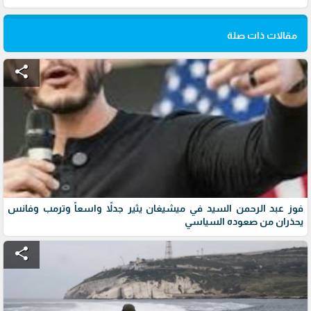
مقالات ذات صلة
share
فوز عبد الرحمن السيد في ميشيغان يثير جدلاً واسعاً وترمب وفانس
يحذران من صعوده السياسي
share