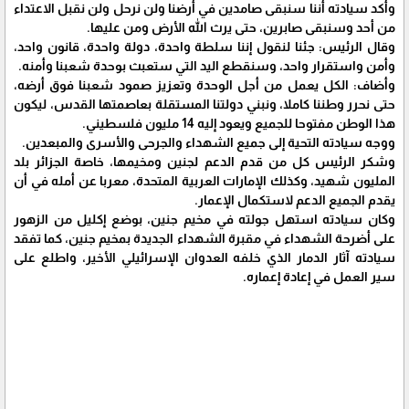
وأكد سيادته أننا سنبقى صامدين في أرضنا ولن نرحل ولن نقبل الاعتداء
من أحد وسنبقى صابرين، حتى يرث الله الأرض ومن عليها.
وقال الرئيس: جئنا لنقول إننا سلطة واحدة، دولة واحدة، قانون واحد،
وأمن واستقرار واحد، وسنقطع اليد التي ستعبث بوحدة شعبنا وأمنه.
وأضاف: الكل يعمل من أجل الوحدة وتعزيز صمود شعبنا فوق أرضه،
حتى نحرر وطننا كاملا، ونبني دولتنا المستقلة بعاصمتها القدس، ليكون
هذا الوطن مفتوحا للجميع ويعود إليه 14 مليون فلسطيني.
ووجه سيادته التحية إلى جميع الشهداء والجرحى والأسرى والمبعدين.
وشكر الرئيس كل من قدم الدعم لجنين ومخيمها، خاصة الجزائر بلد
المليون شهيد، وكذلك الإمارات العربية المتحدة، معربا عن أمله في أن
يقدم الجميع الدعم لاستكمال الإعمار.
وكان سيادته استهل جولته في مخيم جنين، بوضع إكليل من الزهور
على أضرحة الشهداء في مقبرة الشهداء الجديدة بمخيم جنين، كما تفقد
سيادته آثار الدمار الذي خلفه العدوان الإسرائيلي الأخير، واطلع على
سير العمل في إعادة إعماره.