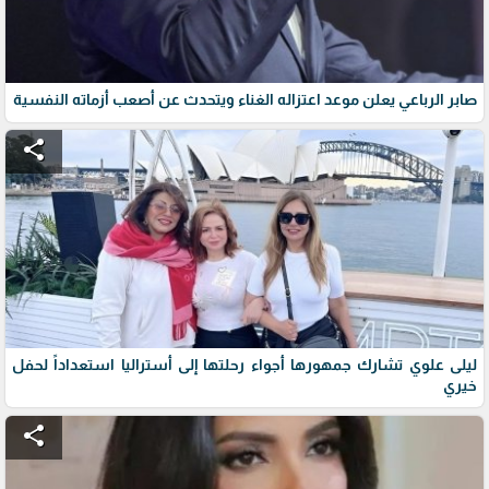
صابر الرباعي يعلن موعد اعتزاله الغناء ويتحدث عن أصعب أزماته النفسية
share
ليلى علوي تشارك جمهورها أجواء رحلتها إلى أستراليا استعداداً لحفل
خيري
share