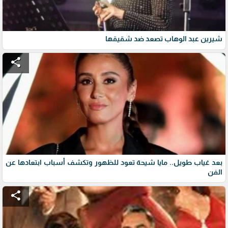
شيرين عبد الوهاب تصعد ضد شقيقها
share
بعد غياب طويل.. مايا شيحة تعود للظهور وتكشف أسباب ابتعادها عن
الفن
share