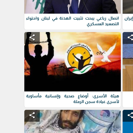
ران
اتصال رباعي يبحث تثبيت الهدنة في لبنان واحتواء
التصعيد العسكري
share
shar
هيئة الأسرى: أوضاع صحية وإنسانية مأساوية
لأسرى عيادة سجن الرملة
share
shar