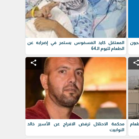
مه الـ39 في سجون
المعتقل كايد الفسفوس يستمر في إضرابه عن
الطعام لليوم الـ64
share
shar
عام
محكمة الاحتلال ترفض الافراج عن الأسير خالد
النوابيت