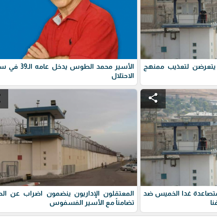
ت يتعرضن لتعذيب ممنهج
الأسير محمد الطوس يدخل عا
الاحتلال
e
share
متصاعدة غدا الخميس ضد
المعتقلون الإداريون ينضمون اضراب عن الط
نا
تضامناً مع الأسير الفسفوس