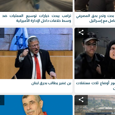
غ بحث وتحرٍ بحق المصرفي
ترامب يبحث خيارات توسيع العمليات ضد إي
امل مع إسرائيل
وسط خلافات داخل الإدارة الأميركية
e
share
ور أوضاع ثلاث معتقلات
بن غفير يطالب بحرق لبنان
ن
e
share