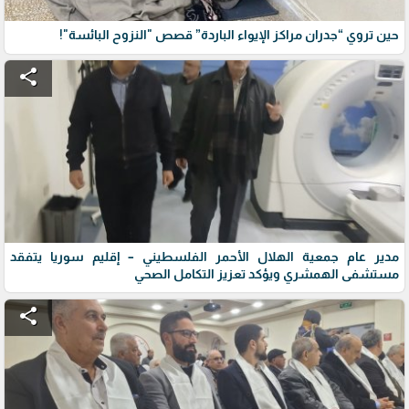
حين تروي “جدران مراكز الإيواء الباردة” قصص "النزوح البائسة"!
share
مدير عام جمعية الهلال الأحمر الفلسطيني – إقليم سوريا يتفقد
مستشفى الهمشري ويؤكد تعزيز التكامل الصحي
share