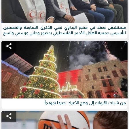
مستشفى صفد في مخيم البداوي تحيي الذكرى السابعة والخمسين
لتأسيس جمعية الهلال الأحمر الفلسطيني بحضور وطني ورسمي واسع
share
من سُبات الأزمات إلى وهج الأعياد : صيدا نموذجاً!
share