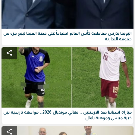
اليويفا يدرس مقاطعة كأس العالم احتجاجاً على خطة الفيفا لبيع جزء من
حقوقه التجارية
share
مباراة اسبانيا ضد الارجنتين .. نهائي مونديال 2026.. مواجهة تاريخية بين
خبرة ميسي وموهبة يامال
share