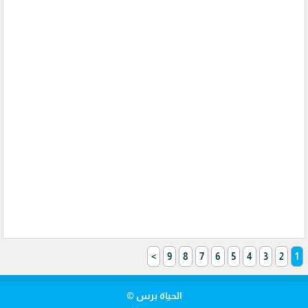
>
9
8
7
6
5
4
3
2
1
الحياة برس ©