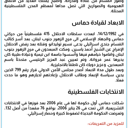
وطور القسام من عتاده وقدراته، وأصبح يمتلك العديد من الأنفاق
الهجومية والصواريخ التي تصل مداها لمعظم المدن الفلسطينية
المحتلة.
الابعاد لقيادة حماس
في 14/12/1992، ابعدت سلطات الاحتلال 415 فلسطينياً من حركتي
حماس والجهاد الإسلامي الى مرج الزهور جنوب لبنان، بعد أسر كتائب
القسام جندي اسرائيلي يدعى نسيم توليدانو وقتله بعد رفض الاحتلال
الإفراج عن الشيخ أحمد ياسين، ومكث المبعدون في مرج الزهور جنوب
لبنان واقاموا خيامهم فيها وأسسوا جامعة ابن تيمية وعيادة طبية كان
يديرها عمر فروانة، وتم تعيين عبد العزيز الرنتيسي متحدثاً باسم
المبعدين، وعزيز دويك كان ناطقاً بالانجليزية.
وبعد طول مدة الابعاد أصدر مجلس الأمن الدولي قرار رقم 799 الذين
يدين سياسة الإبعاد وطالب الاحتلال بإعادتهم لديارهم وهو ما حدث
فعلاً.
الانتخابات الفلسطينية
شكلت حماس أول حكومة لها في عام 2006 بعد فوزها في الانتخابات
التشريعية، التي تمت في 26 يناير 2006، بواقع 76 مقعداً من أصل 132،
وتعرضت الحكومة الجديدة لضغوط كبيرة وحصار إسرائيلي.
للمزيد من التعريفات: