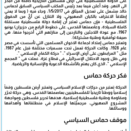
على الدولة الفلسطينية على أرض فلسطين التاريخية كاملة من البحر
الى النهر، وقد أعلن فيما بعد رئيس المكتب السياسي السابق لحماس
خالد مشعل على تعديل الميثاق في 1/5/2017، وجاء فيه ( وبما لا يعني
إطلاقاً الاعتراف بالكيان الصهيوني، ولا التنازل عن أيٍّ من الحقوق
الفلسطينية - فإن حماس تعتبر أن إقامة دولة فلسطينية مستقلة
كاملة السيادة، وعاصمتها القدس، على خطوط الرابع من حزيران/ يونيو
1967، مع عودة اللاجئين والنازحين إلى منازلهم التي أخرجوا منها، هي
صيغة توافقية وطنية مشتركة).
وتعتبر حماس إمتداد لجماعة الاخوان المسلمين التي تأسست في مصر
عام 1928، وكانت الحركة تعمل تحت مسميات مختلفة قبل عام 1987،
مثل " المرابطون على أرض الإسراء "، " حركة الكفاح الإسلامي ".
وفي ظل وجود الاحتلال الإسرائيلي في قطاع غزة، عملت في " المجمع
الإسلامي "، الذي كان يهتم بالأنشطة الدعوية والإنسانية والرياضية.
فكر حركة حماس
الحركة تعتبر من حركات الإسلام السياسي وتعتبر أرضَ فلسطين وقفاً
إسلامياً ووطناً تاريخياً للفلسطينيين بعاصمتها القدس، وهي حركة تحرّر
ومقاومة وطنية فلسطينية إسلامية، هدفها تحرير فلسطين ومواجهة
المشروع الصهيوني، مرجعيَّتها الإسلام في منطلقاتها وأهدافها
ووسائلها.
موقف حماس السياسي