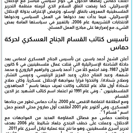
أعلنت حماس رفضها الدخول في حوار سياسي مباشر مع الإحتلال
الإسرائيلي، كما رفضت اتفاق السلام الذي أبرمته منظمة التحرير
الفلسطينية المعروف باتفاق أوسلو، وترفض الإعتراف بدولة الإحتلال
الإسرائيلي، فيما بدأت بعد دخولها في العمل السياسي ودخولها
الانتخابات التشريعية عام 2006، بالتغيير في سياستها العامة بعض
الشيء، مع إصرارها على مبادئ العمل المسلح.
تأسيس كتائب القسام الجناح العسكري لحركة
حماس
أعلن الشيخ أحمد ياسين عن تأسيس الجناح العسكري لحماس بعد
حادثة الشاحنة الإسرائيلية التي قتلت عمال فلسطينيين في 6 كانون
الأول 1987، وقد اجتمع كلاً من ( أحمد ياسين وابراهيم اليازوري و محمد
شمعة، وعبد الفتاح دخان، وعبد العزيز الرنتيسي، وعيسى النشار،
وصلاح شحادة)، واتخذوا قراراً بمواجهة الإحتلال عسكرياً، وكان صلاح
شحادة أول قائد عام للكتائب وكانت تعرف حينها باسم " المجاهدون
الفلسطينيون "، وفي عام 1991 تم اعتماد اسم كتائب الشهيد عز الدين
القسام.
ومع انطلاقة انتفاضة الاقصى عام 2000، بدأت حماس تطور من جناحها
العسكري، وفي أكتوبر عام 2001 أطلقت أول صاروخ محلي الصنع حمل
اسم " قسام 1 ".
وخاضت حماس مع فصائل المقاومة العديد من المواجهات مع
الاحتلال، وعملت على خطف الجندي جلعاد شاليط عام 2006 بهدف
تحرير أسرى فلسطينين، وهو ما نتج عنه عملية تبادل أسرى عام 2011.