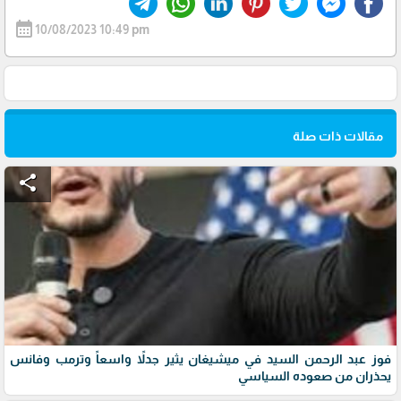
calendar_month
10/08/2023 10:49 pm
مقالات ذات صلة
share
فوز عبد الرحمن السيد في ميشيغان يثير جدلاً واسعاً وترمب وفانس
يحذران من صعوده السياسي