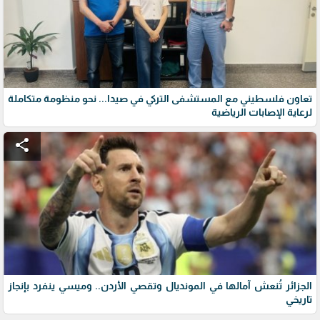
تعاون فلسطيني مع المستشفى التركي في صيدا... نحو منظومة متكاملة
لرعاية الإصابات الرياضية
share
الجزائر تُنعش آمالها في المونديال وتقصي الأردن.. وميسي ينفرد بإنجاز
تاريخي