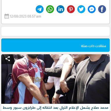
calendar_month
12/08/2023 08:57 am
مقالات ذات صلة
share
محمد صلاح يشعل الإعلام التركي بعد انتقاله إلى طرابزون سبور وسط