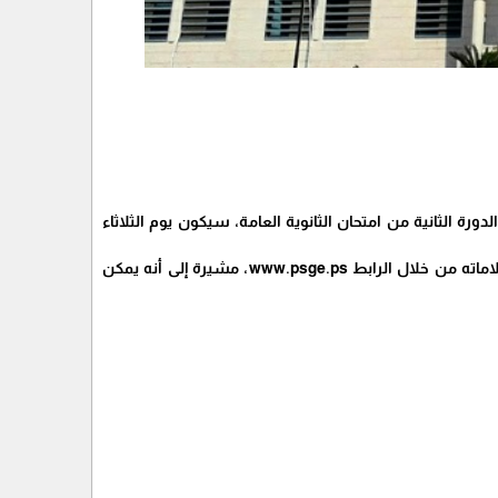
دورة الثانية من امتحان الثانوية العامة، سيكون يوم الثلاثاء
وأوضحت التربية في بيان صحفي، أنه يمكن لكل مشترك في الامتحان الحصول على نتيجته وكشف علاماته من خلال الرابط www.psge.ps، مشيرة إلى أنه يمكن