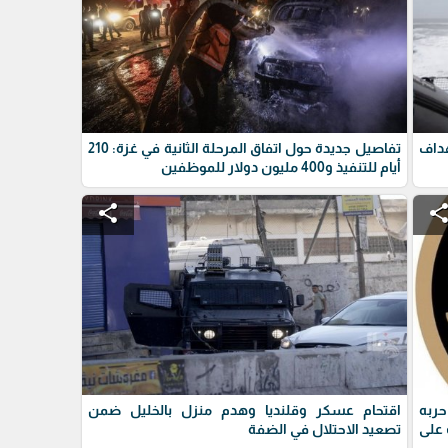
داف
تفاصيل جديدة حول اتفاق المرحلة الثانية في غزة: 210
أيام للتنفيذ و400 مليون دولار للموظفين
share
shar
حربه
اقتحام عسكر وقلنديا وهدم منزل بالخليل ضمن
على
تصعيد الاحتلال في الضفة