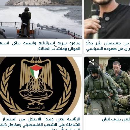
ي ميشيغان يثير جدلاً
مناورة بحرية إسرائيلية واسعة تحاكي استه
ران من صعوده السياسي
الموانئ ومنشآت الطاقة
e
share
يين جنوب لبنان
الرئاسة تدين وتحذر الاحتلال من استمرار 
الشاملة على الشعب الفلسطيني ومخاطر ذلك 
المنطقة بأسرها