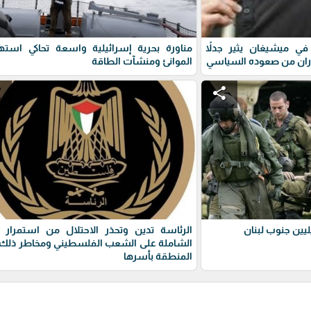
ي ميشيغان يثير جدلاً
مناورة بحرية إسرائيلية واسعة تحاكي استه
ران من صعوده السياسي
الموانئ ومنشآت الطاقة
e
share
يين جنوب لبنان
الرئاسة تدين وتحذر الاحتلال من استمرار 
الشاملة على الشعب الفلسطيني ومخاطر ذلك 
المنطقة بأسرها