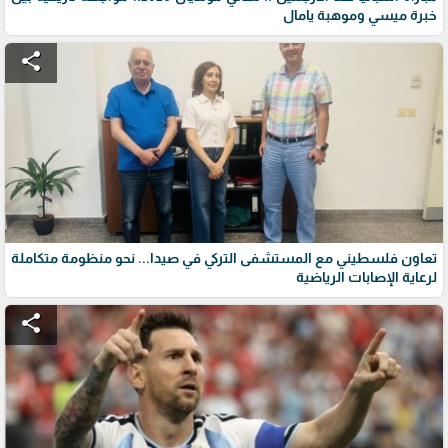
خبرة ميسي وموهبة يامال
share
تعاون فلسطيني مع المستشفى التركي في صيدا... نحو منظومة متكاملة
لرعاية الإصابات الرياضية
share