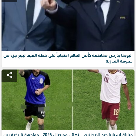
اليويفا يدرس مقاطعة كأس العالم احتجاجاً على خطة الفيفا لبيع جزء من
حقوقه التجارية
share
مباراة اسبانيا ضد الارجنتين .. نهائي مونديال 2026.. مواجهة تاريخية بين