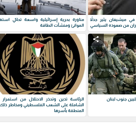
ي ميشيغان يثير جدلاً
مناورة بحرية إسرائيلية واسعة تحاكي استه
ران من صعوده السياسي
الموانئ ومنشآت الطاقة
e
share
يين جنوب لبنان
الرئاسة تدين وتحذر الاحتلال من استمرار 
الشاملة على الشعب الفلسطيني ومخاطر ذلك 
المنطقة بأسرها