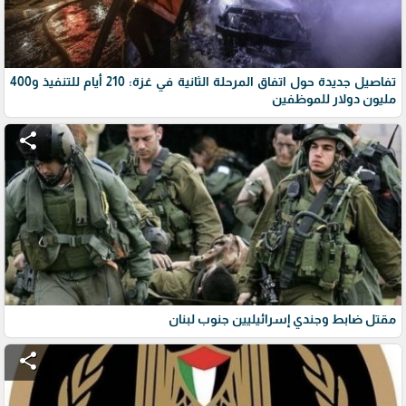
تفاصيل جديدة حول اتفاق المرحلة الثانية في غزة: 210 أيام للتنفيذ و400
مليون دولار للموظفين
share
مقتل ضابط وجندي إسرائيليين جنوب لبنان
share