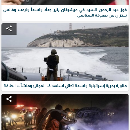
فوز عبد الرحمن السيد في ميشيغان يثير جدلاً واسعاً وترمب وفانس
يحذران من صعوده السياسي
share
مناورة بحرية إسرائيلية واسعة تحاكي استهداف الموانئ ومنشآت الطاقة
share