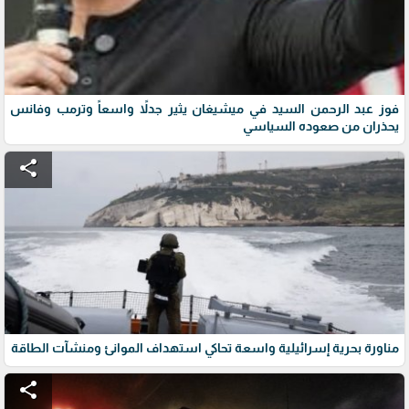
فوز عبد الرحمن السيد في ميشيغان يثير جدلاً واسعاً وترمب وفانس
يحذران من صعوده السياسي
share
مناورة بحرية إسرائيلية واسعة تحاكي استهداف الموانئ ومنشآت الطاقة
share