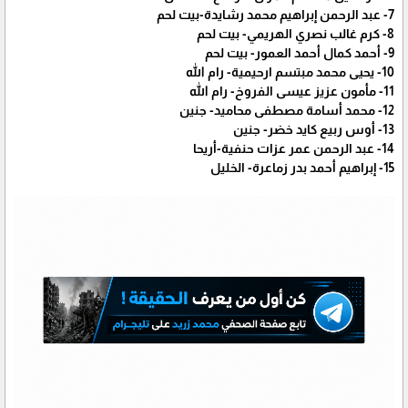
7- عبد الرحمن إبراهيم محمد رشايدة-بيت لحم
8- كرم غالب نصري الهريمي- بيت لحم
9- أحمد كمال أحمد العمور- بيت لحم
10- يحيى محمد مبتسم ارحيمية- رام الله
11- مأمون عزيز عيسى الفروخ- رام الله
12- محمد أسامة مصطفى محاميد- جنين
13- أوس ربيع كايد خضر- جنين
14- عبد الرحمن عمر عزات حنفية-أريحا
15- إبراهيم أحمد بدر زماعرة- الخليل