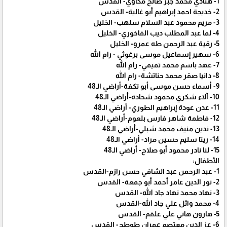
1- هنادي محمد جبر صالح مكاوي- القدس
2- خديجة احمد إبراهيم أبو غالية- القدس
3- مريم محمود عبد السلام سلهب- الخليل
4- لما عبد المطلب ديب الفاخوري- الخليل
5- رقية عبد الرحمن طه عمرو- الخليل
6- سهير إسماعيل موسى برغوثي - رام الله
7- عهد باسم محمد تميمي- رام الله
8- دانيا صقر محمد حناتشة- رام الله
9- أسماء حسن موسى أبو تكفة-أراضي الـ48
10- آلاء شكري محمود شحادة-أراضي الـ48
11- عدن عودة إبراهيم الطوري- أراضي الـ48
12- فاطمة شاهر فارس بلعوم-أراضي الـ48
13- ندين منيف محمد شبلي-أراضي الـ48
14- ريتا سليم حسين مراد- أراضي الـ48
15- لنا نادر محمود أبو صلاح- أراضي الـ48
الأطفال:
1- عبد الرحمن عبد الشافي حسن رازم-القدس
2- نور الدين عامر أحمد أبو جمعة- القدس
3- نهاد محمد نهاد جاد الله- القدس
4- محمد وائل علي جاد الله-القدس
5- هارون هاني علي علقم- القدس
6- عز الدين معتصم عمران طوطح- القدس