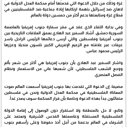
غزة وذلك من خلال الدعوة التي قدمتها أمام محكمة العدل الدولية في
لاهاي ضد إسرائيل بتهمة ارتكابها إبادة جماعية ضد الفلسطينيين في
قطاع غزة ومتابعتها بدعم أكثر من خمسين دولة بالعالم.
وفي بداية اللقاء الذي عقد في مقر سفارة جنوب إفريقيا بالعاصمة
السورية دمشق، أشاد السفير عبد الهادي بعمق العلاقات التاريخية بين
جنوب أفريقيا وفلسطين والتي أرسى دعائمها الرئيس الراحل ياسر
عرفات عبر علاقته مع الزعيم الإفريقي الكبير نلسون منديلا وعززها
الرئيس محمود عباس.
واشار السفير عبد الهادي بأن جنوب إفريقيا هي أكثر من شعر بألم
ووجع الشعب الفلسطيني، لأن شعبها عاني من الاستعمار ونظام
الفصل العنصري.
مضيفا: إن الدعوة التي تقدمت بها جنوب إفريقيا أسمعت العالم صوت
المعاناة الفلسطينية في محكمة العدل الدولية ونحن في فلسطين
متفائلون جداً بهذه الدعوة وخاصة بأن قرار المحكمة سوف يصدر غداً.
وتابع: لا حل بالمنطقة ولا استقرار دون الوصول إلى إقامة الدولة
الفلسطينية المستقلة وعاصمتها القدس الشرقية ونعتمد على
الشرفاء في العالم بدعمنا من أجل أخذ حقوقنا وعلى رأسهم جنوب