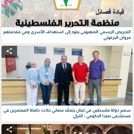
التحريض الرسمي الصهيوني يقود إلى استهداف الأسرى وفي مقدمتهم
مروان البرغوثي
share
سفير دولة فلسطين في لبنان يتفقّد مصابي حادث حافلة المعتمرين في
مستشفى صيدا الحكومي - التركي
share