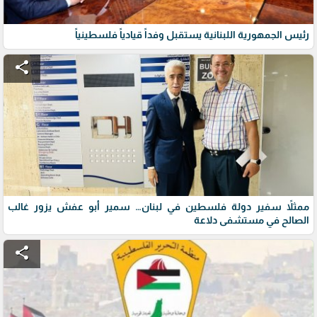
رئيس الجمهورية اللبنانية يستقبل وفداً قيادياً فلسطينياً
share
ممثلاً سفير دولة فلسطين في لبنان… سمير أبو عفش يزور غالب
الصالح في مستشفى دلاعة
share