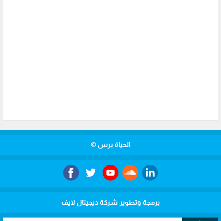
الحياة برس ©
برمجة وتطوير شركة ديجيتال لايف