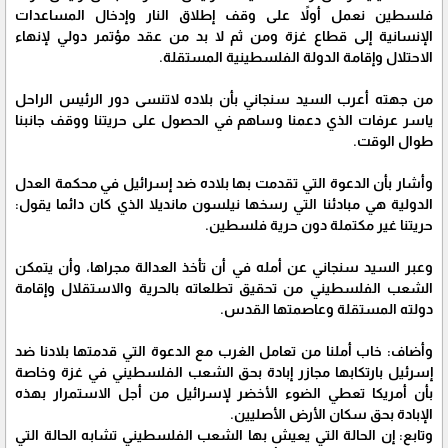
فلسطين نعمل أولاً على وقف إطلاق النار وإدخال المساعدات
الإنسانية إلى قطاع غزة ومن ثم لا بد من عقد مؤتمر دولي لإنهاء
الاحتلال وإقامة الدولة الفلسطينية المستقلة.
من جهته أعرب السيد سنجاني بأن بلاده لاتنسى دور الرئيس الراحل
ياسر عرفات الذي دعمنا وساهم في الحصول على حريتنا ووقف جانبنا
طوال الوقت.
وأشار بأن الدعوة التي تقدمت بها بلاده ضد إسرائيل في محكمة العدل
الدولية هي مبادئنا التي رسخها نيلسون مانديلا الذي كان دائما يقول:
حريتنا غير مكتملة دون حرية فلسطين.
وعبر السيد سنجاني عن أمله في أن تأخذ العدالة مجراها، وأن يتمكن
الشعب الفلسطيني من تحقيق تطلعاته بالحرية والاستقلال وإقامة
دولته المستقلة وعاصمتها القدس.
وأضاف: خاب أملنا من تعامل الغرب مع الدعوة التي قدمتها بلادنا ضد
إسرئيل بارتكابها مجازر إبادة بحق الشعب الفلسطيني في غزة وخاصة
بأن أمريكا تعطي الضوء الأخضر لإسرائيل من أجل الاستمرار بهذه
الإبادة بحق سكان الأرض الأصليين.
وتابع: إن الحالة التي يعيش بها الشعب الفلسطيني تشابه الحالة التي