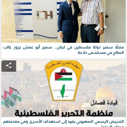
ممثلاً سفير دولة فلسطين في لبنان… سمير أبو عفش يزور غالب
الصالح في مستشفى دلاعة
share
التحريض الرسمي الصهيوني يقود إلى استهداف الأسرى وفي مقدمتهم
مروان البرغوثي