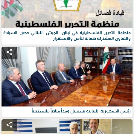
منظمة التحرير الفلسطينية في لبنان: الجيش اللبناني حصن السيادة
والتعاون المشترك ضمانة للأمن والاستقرار
share
رئيس الجمهورية اللبنانية يستقبل وفداً قيادياً فلسطينياً
share