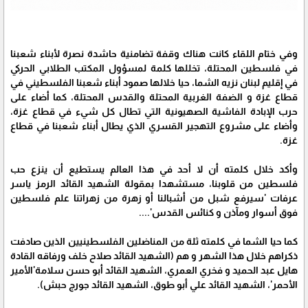
وفي ختام اللقاء كانت هناك وقفة تضامنية حاشدة نصرة لأبناء شعبنا
في فلسطين المحتلة، تخللها كلمة لمسؤول المكتب الطلابي الحركي
في إقليم لبنان نزيه الشما، حيا خلالها صمود أبناء شعبنا الفلسطيني في
قطاع غزة و الضفة الغربية المحتلة والقدس المحتلة، كما أضاء على
حرب الإبادة الفاشية الصهيونية التي تطال كل شيء في قطاع غزة،
وأضاء على مشروع التهجير القسري الذي يطال أبناء شعبنا في قطاع
غزة.
وأكد خلال كلمته أن لا أحد في هذا العالم يستطيع أن ينزع حب
فلسطين من قلوبنا، مستشهدا بمقولة الشهيد القائد الرمز ياسر
عرفات 'سيرفع شبل من أشبالنا أو زهرة من زهراتنا علم فلسطين
فوق أسوار ومآذن و كنائس القدس'....
كما حيا الشما في كلمته ثلة من المناضلين الفلسطينيين الذين صادفت
ذكراهم خلال هذا الشهر و هم (الشهيد القائد صلاح خلف ورفاقه القادة
هايل عبد الحميد و فخري العمري، الشهيد القائد أبو حسن سلامة'الأمير
الأحمر'، الشهيد القائد علي أبو طوق، الشهيد القائد جورج حبش).