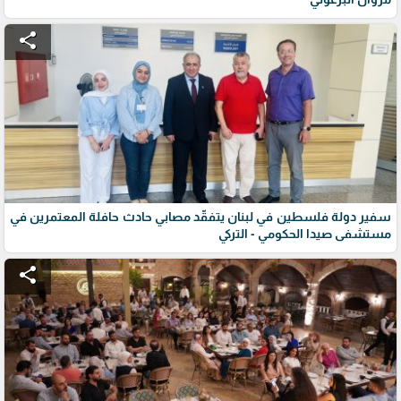
share
سفير دولة فلسطين في لبنان يتفقّد مصابي حادث حافلة المعتمرين في
مستشفى صيدا الحكومي - التركي
share