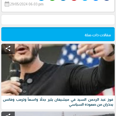
calendar_month
29/05/2024 06:03 pm
مقالات ذات صلة
share
فوز عبد الرحمن السيد في ميشيغان يثير جدلاً واسعاً وترمب وفانس
يحذران من صعوده السياسي