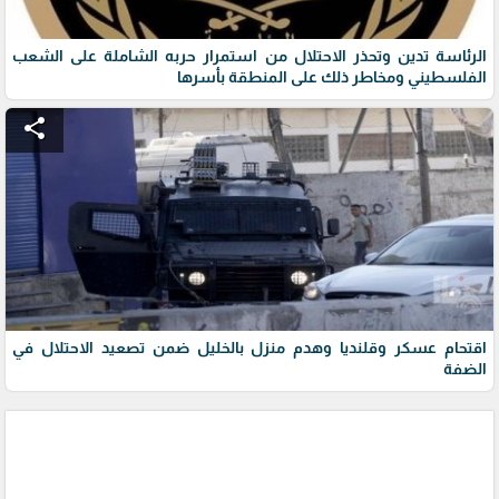
الرئاسة تدين وتحذر الاحتلال من استمرار حربه الشاملة على الشعب
الفلسطيني ومخاطر ذلك على المنطقة بأسرها
share
اقتحام عسكر وقلنديا وهدم منزل بالخليل ضمن تصعيد الاحتلال في
الضفة