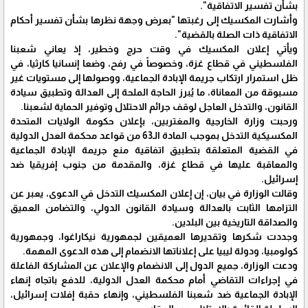
بشأن تفسير الاتفاقية".
وأشارت المكسيك إلى رغبتها "بعرض وجهة نظرها بشأن تفسير أحكام
الاتفاقية ذات الصلة بالقضية".
ويأتي إعلان المكسيك في وقت حرج وخطير، إذ يعاني شعبنا
الفلسطيني في قطاع غزة، وخصوصاً في رفح، وضعا إنسانيا كارثيا، في
ظل استمرار ارتكاب جريمة الإبادة الجماعية، ووصولها إلى مستويات غير
مسبوقة من المعاناة، ما يُبرز الحاجة الملحة إلى العدالة وتطبيق سيادة
القانون، والتدخل العاجل لوقف جرائم الاحتلال وتوفير الحماية لشعبنا.
ورحبت وزارة الخارجية والمغتربين، بإعلان حكومة الولايات المتحدة
المكسيكية التدخل بموجب المادة الـ63 من قواعد محكمة العدل الدولية
في القضية المتعلقة بتطبيق اتفاقية منع جريمة الإبادة الجماعية
والمعاقبة عليها في قطاع غزة، والمقدمة من جنوب إفريقيا ضد
إسرائيل.
وقالت الوزارة في بيان، إن إعلان المكسيك التدخل في الدعوى، يعبر عن
التزامها الثابت بالعدالة وسيادة القانون الدولي، والتضامن العميق
والصداقة التاريخية بين البلدين.
وجددت شكرها وتقديرها العميقين لجمهورية نيكاراغوا، وجمهورية
كولومبيا، ودولة ليبيا على إعلاناتها الانضمام إلى هذه الدعوى المهمة.
ودعت الوزارة، جميع الدول إلى الانضمام والإعلان عن المشاركة الفاعلة
في إجراءات التقاضي أمام محكمة العدل الدولية، للدفع باتجاه إنهاء
الإبادة الجماعية ضد شعبنا الفلسطيني، وإنهاء حقبة إفلات إسرائيل،