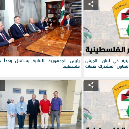
e
share
نية في لبنان: الجيش
رئيس الجمهورية اللبنانية يستقبل وفداً قيا
التعاون المشترك ضمانة
فلسطينياً
e
share