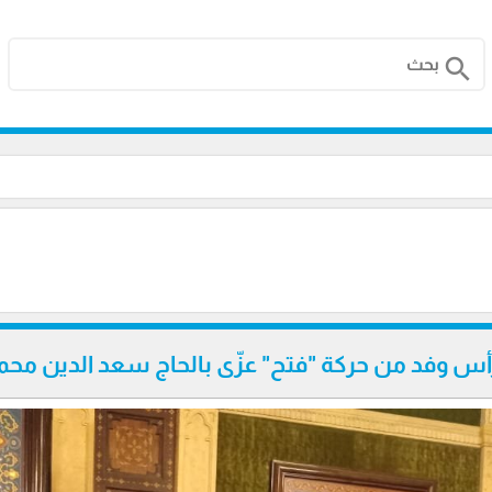
search
رأس وفد من حركة "فتح" عزّى بالحاج سعد الدين محم