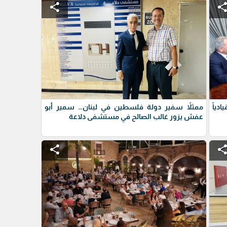
share
shar
دياً
ممثلاً سفير دولة فلسطين في لبنان… سمير أبو
عفش يزور غالب الصالح في مستشفى دلاعة
share
shar