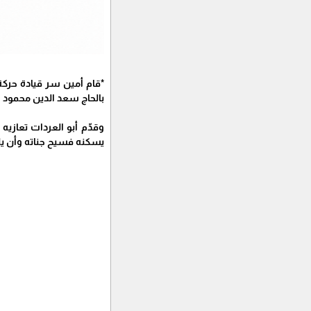
*قام أمين سر قيادة حركة
بالحاج سعد الدين محمود ا
وقدّم أبو العردات تعازيه
يسكنه فسيح جناته وأن يل