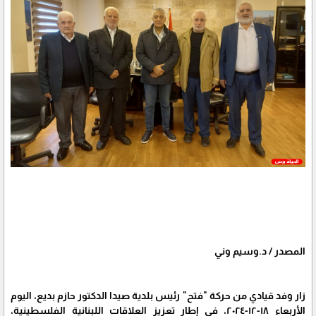
المصدر / د.وسيم وني
زار وفد قيادي من حركة "فتح" رئيس بلدية صيدا الدكتور حازم بديع، اليوم
الأربعاء ١٨-١٢-٢٠٢٤، في إطار تعزيز العلاقات اللبنانية الفلسطينية،