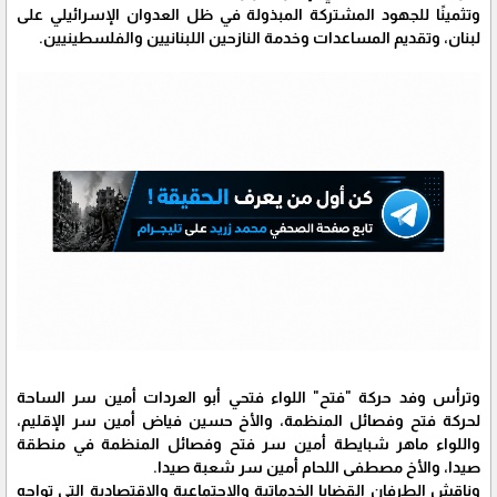
وتثمينًا للجهود المشتركة المبذولة في ظل العدوان الإسرائيلي على
لبنان، وتقديم المساعدات وخدمة النازحين اللبنانيين والفلسطينيين.
وترأس وفد حركة "فتح" اللواء فتحي أبو العردات أمين سر الساحة
لحركة فتح وفصائل المنظمة، والأخ حسين فياض أمين سر الإقليم،
واللواء ماهر شبايطة أمين سر فتح وفصائل المنظمة في منطقة
صيدا، والأخ مصطفى اللحام أمين سر شعبة صيدا.
وناقش الطرفان القضايا الخدماتية والاجتماعية والاقتصادية التي تواجه