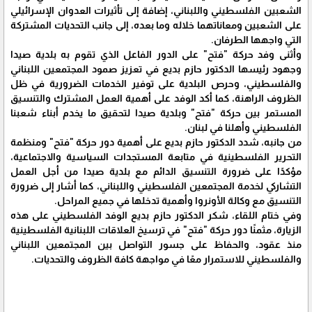
الشعبين الفلسطيني واللبناني، إضافة إلى تأثيرات العدوان الإسرائيلي
على الشعبين ومعاناتهما خلاله وما بعده، إلى جانب التحديات المشتركة
التي واجهها الطرفان.
وأثنى وفد حركة "فتح" على الدور الفاعل الذي تقوم به بلدية صيدا
وجهود رئيسها الدكتور حازم بديع في تعزيز صمود المجتمعين اللبناني
والفلسطيني، وحرص البلدية على توفير الخدمات الضرورية في ظل
الظروف الراهنة، كما أكد الوفد على أهمية العمل المشترك والتنسيق
المستمر بين حركة "فتح" وبلدية صيدا لتحقيق ما يخدم أبناء شعبنا
الفلسطيني وأهلنا في لبنان.
من جانبه، شدد الدكتور حازم بديع على أهمية دور حركة "فتح" ومنظمة
التحرير الفلسطينية في متابعة المستجدات السياسية والاجتماعية،
مؤكدًا على ضرورة التنسيق الدائم مع بلدية صيدا من أجل العمل
التشاركي لخدمة المجتمعين الفلسطيني واللبناني، كما أشار إلى ضرورة
التنسيق مع وكالة الأونروا وأهمية تدخلها في جميع المراحل.
وفي ختام اللقاء، شكر الدكتور حازم بديع الوفد الفلسطيني على هذه
الزيارة، مثمنًا دور حركة "فتح" في ترسيخ العلاقات اللبنانية الفلسطينية
منذ عقود، والحفاظ على جسور التواصل بين المجتمعين اللبناني
والفلسطيني للاستمرار معًا في مواجهة كافة الظروف والتحديات.