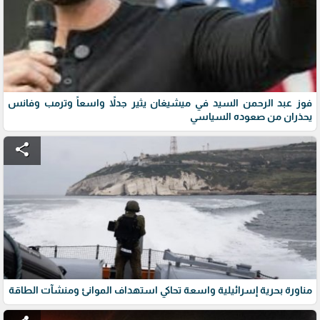
فوز عبد الرحمن السيد في ميشيغان يثير جدلاً واسعاً وترمب وفانس
يحذران من صعوده السياسي
share
مناورة بحرية إسرائيلية واسعة تحاكي استهداف الموانئ ومنشآت الطاقة