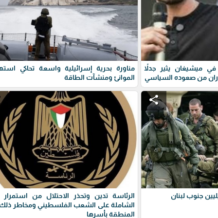
ي ميشيغان يثير جدلاً
مناورة بحرية إسرائيلية واسعة تحاكي استه
ران من صعوده السياسي
الموانئ ومنشآت الطاقة
e
share
يين جنوب لبنان
الرئاسة تدين وتحذر الاحتلال من استمرار 
الشاملة على الشعب الفلسطيني ومخاطر ذلك 
المنطقة بأسرها