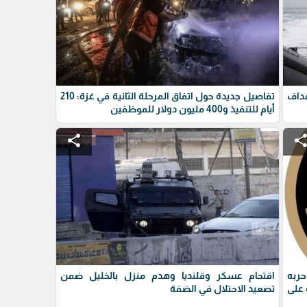
داف
تفاصيل جديدة حول اتفاق المرحلة الثانية في غزة: 210
أيام للتنفيذ و400 مليون دولار للموظفين
share
shar
حربه
اقتحام عسكر وقلنديا وهدم منزل بالخليل ضمن
على
تصعيد الاحتلال في الضفة