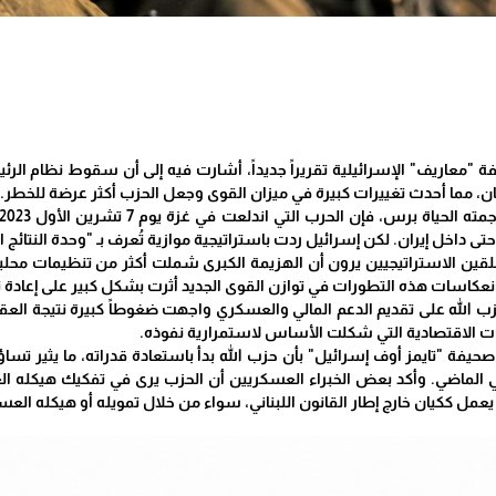
 "معاريف" الإسرائيلية تقريراً جديداً، أشارت فيه إلى أن سقوط نظام ال
نان، مما أحدث تغييرات كبيرة في ميزان القوى وجعل الحزب أكثر عرضة للخطر.
تى داخل إيران. لكن إسرائيل ردت باستراتيجية موازية تُعرف بـ "وحدة النتائ
معلقين الاستراتيجيين يرون أن الهزيمة الكبرى شملت أكثر من تنظيمات محل
ه. انعكاسات هذه التطورات في توازن القوى الجديد أثرت بشكل كبير على إعا
زب الله على تقديم الدعم المالي والعسكري واجهت ضغوطاً كبيرة نتيجة الع
ت الاقتصادية التي شكلت الأساس لاستمرارية نفوذه.
حيفة "تايمز أوف إسرائيل" بأن حزب الله بدأ باستعادة قدراته، ما يثير تسا
 تشرين الثاني الماضي. وأكد بعض الخبراء العسكريين أن الحزب يرى في تفكيك هي
 يعمل ككيان خارج إطار القانون اللبناني، سواء من خلال تمويله أو هيكله العس