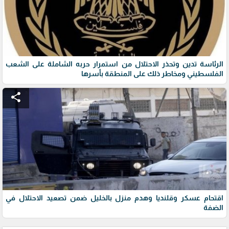
الرئاسة تدين وتحذر الاحتلال من استمرار حربه الشاملة على الشعب
الفلسطيني ومخاطر ذلك على المنطقة بأسرها
share
اقتحام عسكر وقلنديا وهدم منزل بالخليل ضمن تصعيد الاحتلال في
الضفة