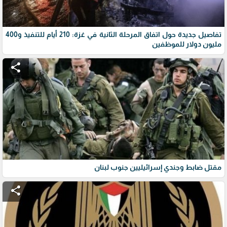
تفاصيل جديدة حول اتفاق المرحلة الثانية في غزة: 210 أيام للتنفيذ و400
مليون دولار للموظفين
share
مقتل ضابط وجندي إسرائيليين جنوب لبنان
share