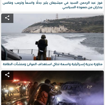
فوز عبد الرحمن السيد في ميشيغان يثير جدلاً واسعاً وترمب وفانس
يحذران من صعوده السياسي
share
مناورة بحرية إسرائيلية واسعة تحاكي استهداف الموانئ ومنشآت الطاقة
share