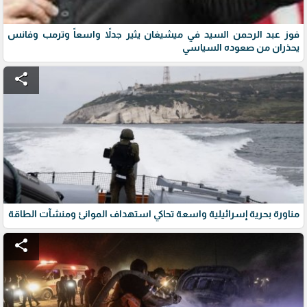
فوز عبد الرحمن السيد في ميشيغان يثير جدلاً واسعاً وترمب وفانس
يحذران من صعوده السياسي
share
مناورة بحرية إسرائيلية واسعة تحاكي استهداف الموانئ ومنشآت الطاقة
share