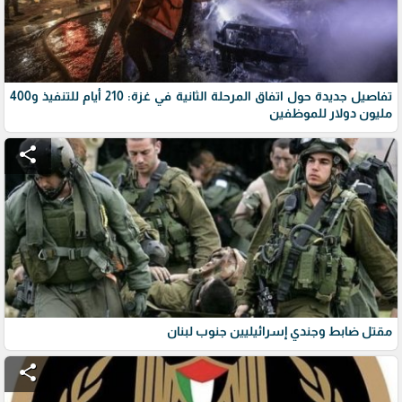
تفاصيل جديدة حول اتفاق المرحلة الثانية في غزة: 210 أيام للتنفيذ و400
مليون دولار للموظفين
share
مقتل ضابط وجندي إسرائيليين جنوب لبنان
share