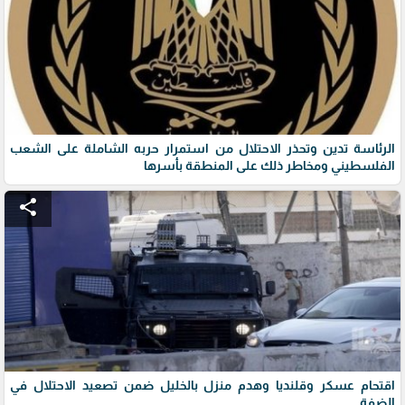
الرئاسة تدين وتحذر الاحتلال من استمرار حربه الشاملة على الشعب
الفلسطيني ومخاطر ذلك على المنطقة بأسرها
share
اقتحام عسكر وقلنديا وهدم منزل بالخليل ضمن تصعيد الاحتلال في
الضفة