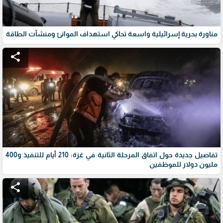
مناورة بحرية إسرائيلية واسعة تحاكي استهداف الموانئ ومنشآت الطاقة
share
تفاصيل جديدة حول اتفاق المرحلة الثانية في غزة: 210 أيام للتنفيذ و400
مليون دولار للموظفين
share