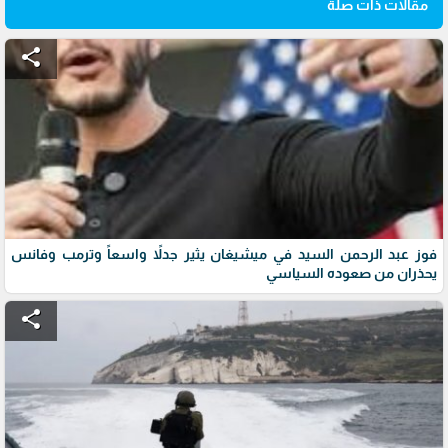
مقالات ذات صلة
share
فوز عبد الرحمن السيد في ميشيغان يثير جدلاً واسعاً وترمب وفانس
يحذران من صعوده السياسي
share