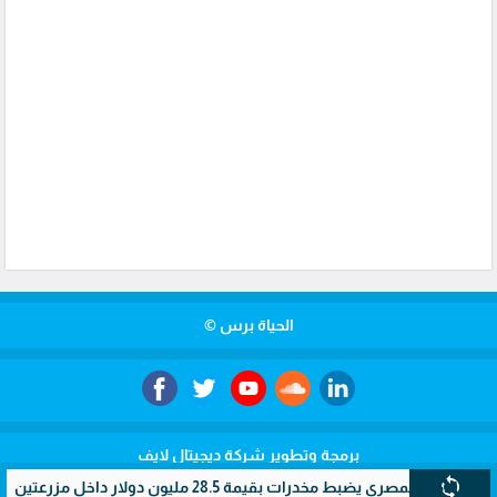
الحياة برس ©
برمجة وتطوير شركة ديجيتال لايف
sync
مصري يضبط مخدرات بقيمة 28.5 مليون دولار داخل مزرعتين سريتين بالإسماعيلية