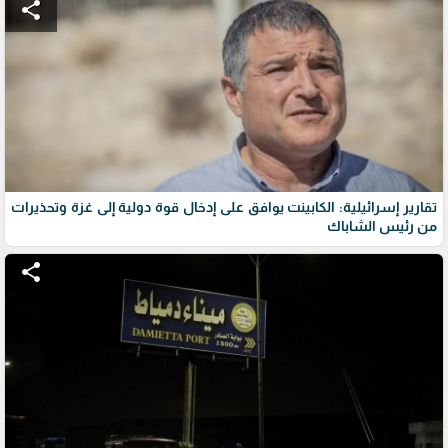
share
تقارير إسرائيلية: الكابينت يوافق على إدخال قوة دولية إلى غزة وتحذيرات
من رئيس الشاباك
share