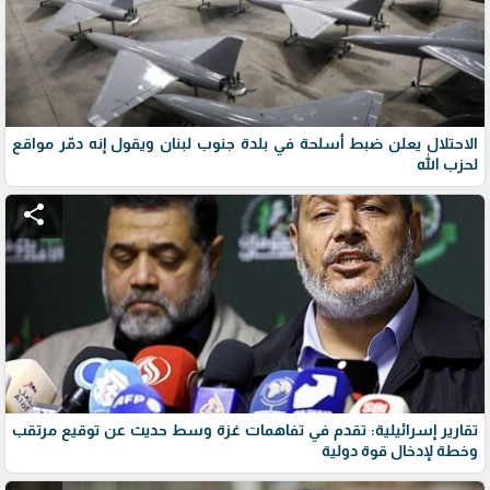
الاحتلال يعلن ضبط أسلحة في بلدة جنوب لبنان ويقول إنه دمّر مواقع
لحزب الله
share
تقارير إسرائيلية: تقدم في تفاهمات غزة وسط حديث عن توقيع مرتقب
وخطة لإدخال قوة دولية