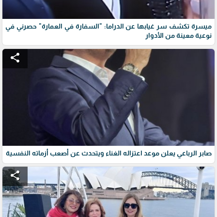
ميسرة تكشف سر غيابها عن الدراما: "السفارة في العمارة" حصرني في
نوعية معينة من الأدوار
share
صابر الرباعي يعلن موعد اعتزاله الغناء ويتحدث عن أصعب أزماته النفسية
share