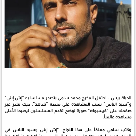
الحياة برس - احتفل المخرج محمد سامي بتصدر مسلسليه "إش إش"
و"سيد الناس" نسب المشاهدة على منصة "شاهد"، حيث نشر عبر
صفحته على "فيسبوك" صورة توضح تقدم المسلسلين ليصبحا الأعلى
مشاهدة عالمياً.
وكتب سامي معلقاً على هذا النجاح: "إش إش وسيد الناس في
المقدمة بمسافة بعيدة على مستوى العالم في مشاهدات شاهد، ربنا