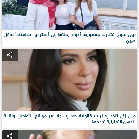
ليلى علوي تشارك جمهورها أجواء رحلتها إلى أستراليا استعداداً لحفل
خيري
share
منى زكي تتخذ إجراءات قانونية ضد إساءة عبر مواقع التواصل ونقابة
المهن التمثيلية تدعمها
share