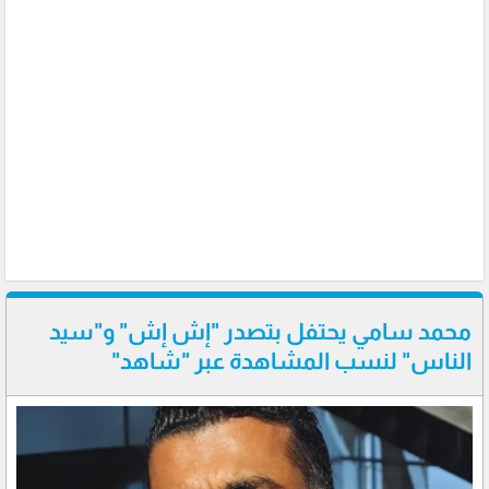
محمد سامي يحتفل بتصدر "إش إش" و"سيد
الناس" لنسب المشاهدة عبر "شاهد"