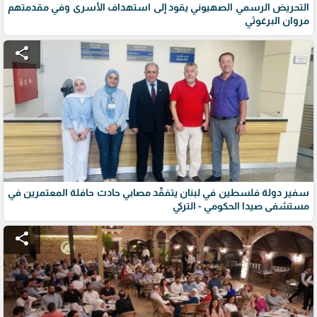
التحريض الرسمي الصهيوني يقود إلى استهداف الأسرى وفي مقدمتهم
مروان البرغوثي
share
سفير دولة فلسطين في لبنان يتفقّد مصابي حادث حافلة المعتمرين في
مستشفى صيدا الحكومي - التركي
share