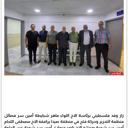
زار وفد فلسطيني برئاسة الاخ اللواء ماهر شبايطة أمين سر فصائل
منظمة التحرير وحركة فتح في منطقة صيدا يرافقه الاخ مصطفى اللحام
أمين سر شعبة صيدا و الاخ ناصر ميعاري أمين سر شعبة عين الحلوة