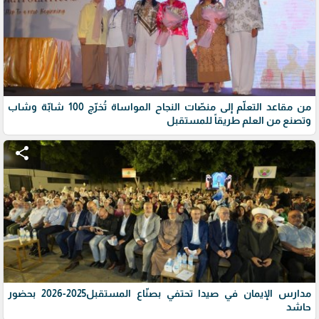
من مقاعد التعلّم إلى منصّات النجاح المواساة تُخرّج 100 شابّة وشاب
وتصنع من العلم طريقاً للمستقبل
share
مدارس الإيمان في صيدا تحتفي بصنّاع المستقبل2025-2026 بحضور
حاشد