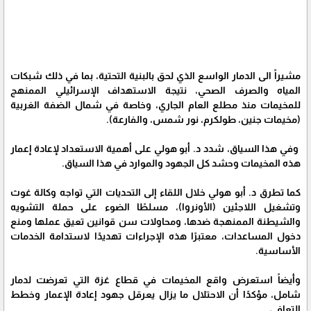
مشيراً الى الدمار الواسع الذي لحق بالبنية التحتية، بما في ذلك شبكات
المياه والصرف الصحي، نتيجة الاستهداف الإسرائيلي الممنهج
للمخيمات منذ مطلع العام الجاري، وخاصة في شمال الضفة الغربية
(مخيمات جنين، طولكرم، نور شمس، والفارعة).
وفي هذا السياق، شدد د. أبو هولي على أهمية الاستعداد لإعادة إعمار
هذه المخيمات وحشد كل الجهود والموارد في هذا السياق.
كما تطرق د. أبو هولي خلال اللقاء إلى التحديات التي تواجه وكالة غوث
وتشغيل اللاجئين (الأونروا)، مسلطًا الضوء على حملة التشويه
والشيطنة الممنهجة ضدها، ومحاولات سن قوانين تعيق عملها ومنع
دخول المساعدات، معتبرًا هذه الإجراءات تهديدًا لاستدامة الخدمات
الأساسية.
وأيضاً استعرض واقع المخيمات في قطاع غزة التي تعرضت لدمار
شامل، مؤكدًا أن الاحتلال ما يزال يعرقل جهود إعادة الإعمار وخطط
التعافي .