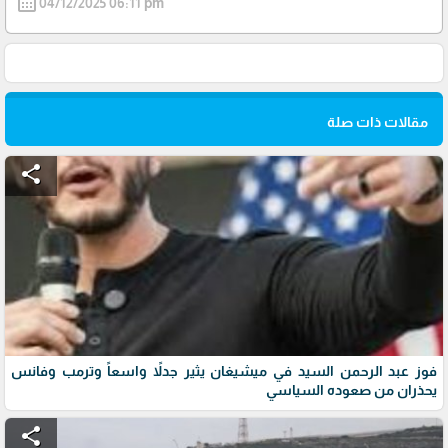
calendar_month
04/12/2025 06:11 pm
مقالات ذات صلة
share
فوز عبد الرحمن السيد في ميشيغان يثير جدلاً واسعاً وترمب وفانس
يحذران من صعوده السياسي
share