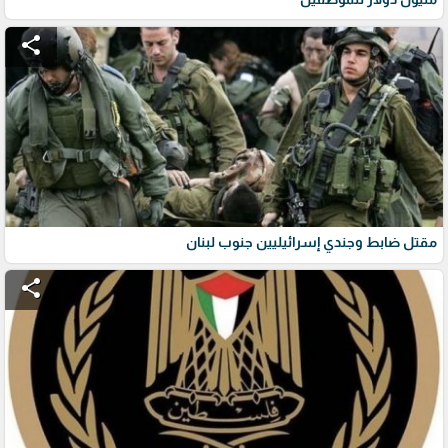
share
مقتل ضابط وجندي إسرائيليين جنوب لبنان
share