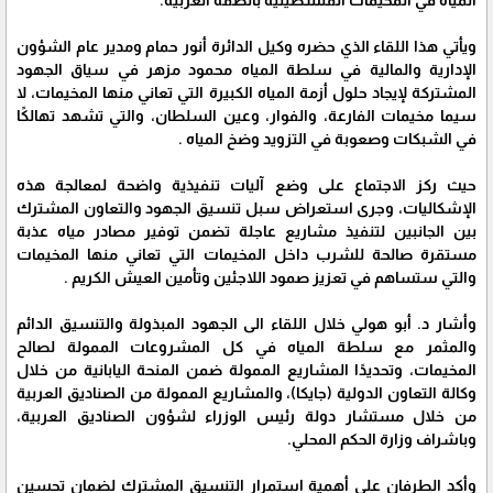
المياه في المخيمات الفلسطينية بالضفة الغربية.
ويأتي هذا اللقاء الذي حضره وكيل الدائرة أنور حمام ومدير عام الشؤون
الإدارية والمالية في سلطة المياه محمود مزهر في سياق الجهود
المشتركة لإيجاد حلول أزمة المياه الكبيرة التي تعاني منها المخيمات، لا
سيما مخيمات الفارعة، والفوار، وعين السلطان، والتي تشهد تهالكًا
في الشبكات وصعوبة في التزويد وضخ المياه .
حيث ركز الاجتماع على وضع آليات تنفيذية واضحة لمعالجة هذه
الإشكاليات، وجرى استعراض سبل تنسيق الجهود والتعاون المشترك
بين الجانبين لتنفيذ مشاريع عاجلة تضمن توفير مصادر مياه عذبة
مستقرة صالحة للشرب داخل المخيمات التي تعاني منها المخيمات
والتي ستساهم في تعزيز صمود اللاجئين وتأمين العيش الكريم .
وأشار د. أبو هولي خلال اللقاء الى الجهود المبذولة والتنسيق الدائم
والمثمر مع سلطة المياه في كل المشروعات الممولة لصالح
المخيمات، وتحديدًا المشاريع الممولة ضمن المنحة اليابانية من خلال
وكالة التعاون الدولية (جايكا)، والمشاريع الممولة من الصناديق العربية
من خلال مستشار دولة رئيس الوزراء لشؤون الصناديق العربية،
وباشراف وزارة الحكم المحلي.
وأكد الطرفان على أهمية استمرار التنسيق المشترك لضمان تحسين