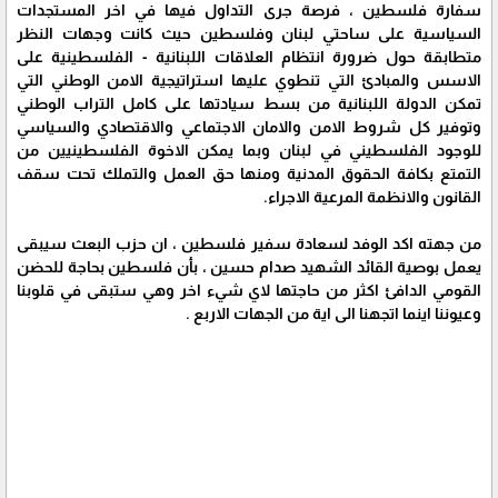
سفارة فلسطين ، فرصة جرى التداول فيها في اخر المستجدات
السياسية على ساحتي لبنان وفلسطين حيث كانت وجهات النظر
متطابقة حول ضرورة انتظام العلاقات اللبنانية - الفلسطينية على
الاسس والمبادئ التي تنطوي عليها استراتيجية الامن الوطني التي
تمكن الدولة اللبنانية من بسط سيادتها على كامل التراب الوطني
وتوفير كل شروط الامن والامان الاجتماعي والاقتصادي والسياسي
للوجود الفلسطيني في لبنان وبما يمكن الاخوة الفلسطينيين من
التمتع بكافة الحقوق المدنية ومنها حق العمل والتملك تحت سقف
القانون والانظمة المرعية الاجراء.
من جهته اكد الوفد لسعادة سفير فلسطين ، ان حزب البعث سيبقى
يعمل بوصية القائد الشهيد صدام حسين ، بأن فلسطين بحاجة للحضن
القومي الدافئ اكثر من حاجتها لاي شيء اخر وهي ستبقى في قلوبنا
وعيوننا اينما اتجهنا الى اية من الجهات الاربع .