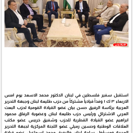
استقبل سفير فلسطين في لبنان الدكتور محمد الاسعد يوم امس
الاربعاء ٣ ك ١ وفداً قيادياً مشتركاً من حزب طليعة لبنان وجبهة التحرير
العربية برئاسة الرفيق حسن بيان عضو القيادة القومية لحزب البعث
العربي الاشتراكي ورئيس حزب طليعة لبنان وعضوية الرفاق محمود
ابراهيم عضو القيادة القطرية للحزب وشفيق خريس عضو مكتب
العلاقات الوطنية وحسين رميلي عضو اللجنة المركزية لجبهة التحرير
العربية ومسؤول ساحة لبنان والرفيق محمد اسماعيل عضو قيادة