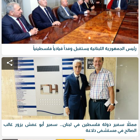
رئيس الجمهورية اللبنانية يستقبل وفداً قيادياً فلسطينياً
share
ممثلاً سفير دولة فلسطين في لبنان… سمير أبو عفش يزور غالب
الصالح في مستشفى دلاعة