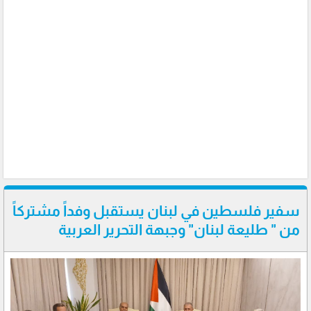
سفير فلسطين في لبنان يستقبل وفداً مشتركاً
من " طليعة لبنان" وجبهة التحرير العربية