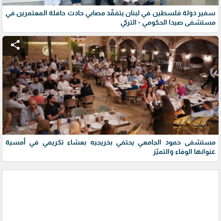
سفير دولة فلسطين في لبنان يتفقّد مصابي حادث حافلة المعتمرين في
مستشفى صيدا الحكومي - التركي
share
مستشفى حمود الجامعي يحتفي بخريجيه بعشاء تكريمي في أمسية
عنوانها الوفاء والتميّز