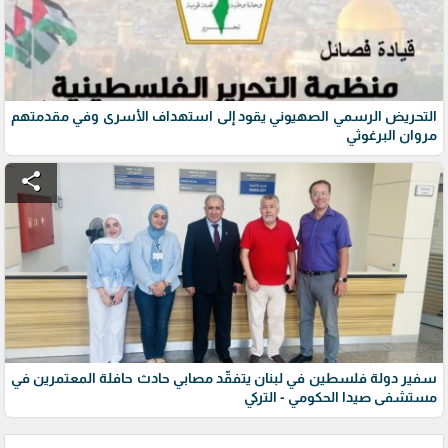
التحريض الرسمي الصهيوني يقود إلى استهداف الأسرى وفي مقدمتهم
مروان البرغوثي
share
سفير دولة فلسطين في لبنان يتفقّد مصابي حادث حافلة المعتمرين في
مستشفى صيدا الحكومي - التركي