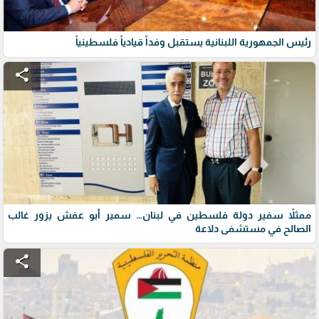
رئيس الجمهورية اللبنانية يستقبل وفداً قيادياً فلسطينياً
share
ممثلاً سفير دولة فلسطين في لبنان… سمير أبو عفش يزور غالب
الصالح في مستشفى دلاعة
share