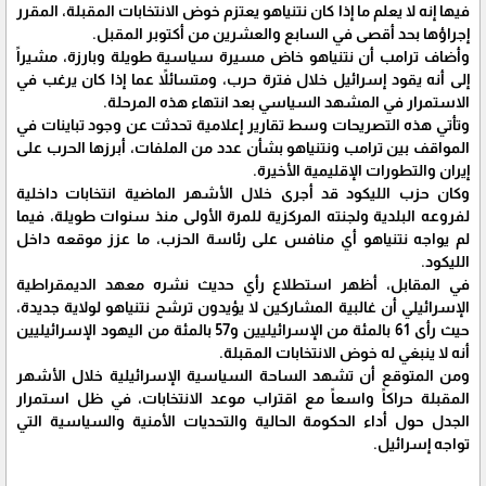
فيها إنه لا يعلم ما إذا كان نتنياهو يعتزم خوض الانتخابات المقبلة، المقرر
إجراؤها بحد أقصى في السابع والعشرين من أكتوبر المقبل.
وأضاف ترامب أن نتنياهو خاض مسيرة سياسية طويلة وبارزة، مشيراً
إلى أنه يقود إسرائيل خلال فترة حرب، ومتسائلاً عما إذا كان يرغب في
الاستمرار في المشهد السياسي بعد انتهاء هذه المرحلة.
وتأتي هذه التصريحات وسط تقارير إعلامية تحدثت عن وجود تباينات في
المواقف بين ترامب ونتنياهو بشأن عدد من الملفات، أبرزها الحرب على
إيران والتطورات الإقليمية الأخيرة.
وكان حزب الليكود قد أجرى خلال الأشهر الماضية انتخابات داخلية
لفروعه البلدية ولجنته المركزية للمرة الأولى منذ سنوات طويلة، فيما
لم يواجه نتنياهو أي منافس على رئاسة الحزب، ما عزز موقعه داخل
الليكود.
في المقابل، أظهر استطلاع رأي حديث نشره معهد الديمقراطية
الإسرائيلي أن غالبية المشاركين لا يؤيدون ترشح نتنياهو لولاية جديدة،
حيث رأى 61 بالمئة من الإسرائيليين و57 بالمئة من اليهود الإسرائيليين
أنه لا ينبغي له خوض الانتخابات المقبلة.
ومن المتوقع أن تشهد الساحة السياسية الإسرائيلية خلال الأشهر
المقبلة حراكاً واسعاً مع اقتراب موعد الانتخابات، في ظل استمرار
الجدل حول أداء الحكومة الحالية والتحديات الأمنية والسياسية التي
تواجه إسرائيل.