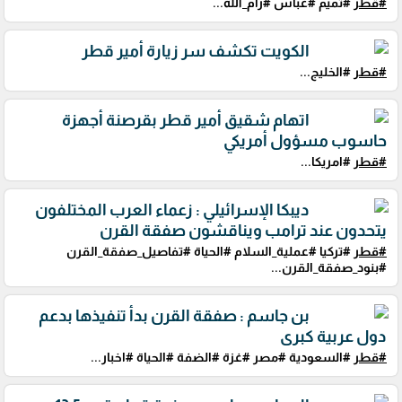
#قطر
#تميم #عباس #رام_الله...
الكويت تكشف سر زيارة أمير قطر
#قطر
#الخليج...
اتهام شقيق أمير قطر بقرصنة أجهزة
حاسوب مسؤول أمريكي
#قطر
#امريكا...
ديبكا الإسرائيلي : زعماء العرب المختلفون
يتحدون عند ترامب ويناقشون صفقة القرن
#قطر
#تركيا #عملية_السلام #الحياة #تفاصيل_صفقة_القرن
#بنود_صفقة_القرن...
بن جاسم : صفقة القرن بدأ تنفيذها بدعم
دول عربية كبرى
#قطر
#السعودية #مصر #غزة #الضفة #الحياة #اخبار...