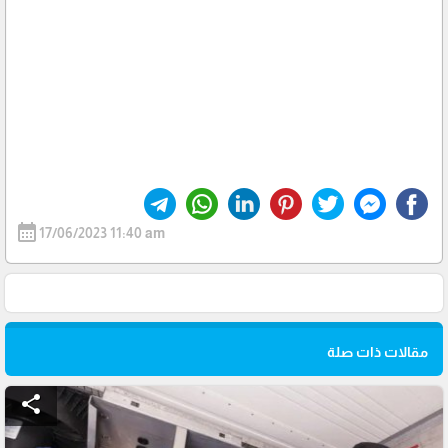
calendar_month
17/06/2023 11:40 am
مقالات ذات صلة
share