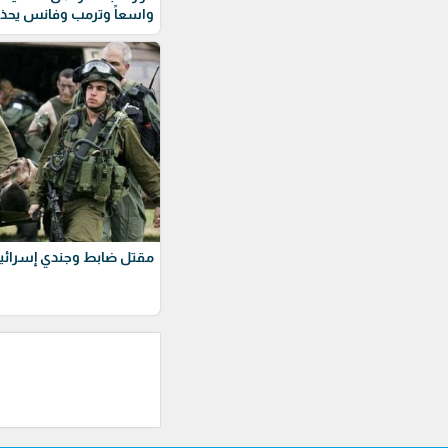
واسعاً وترمب وفانس يحذ
مقتل ضابط وجندي إسرائيل