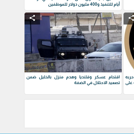
أيام للتنفيذ و400 مليون دولار للموظفين
share
shar
حربه
اقتحام عسكر وقلنديا وهدم منزل بالخليل ضمن
على
تصعيد الاحتلال في الضفة