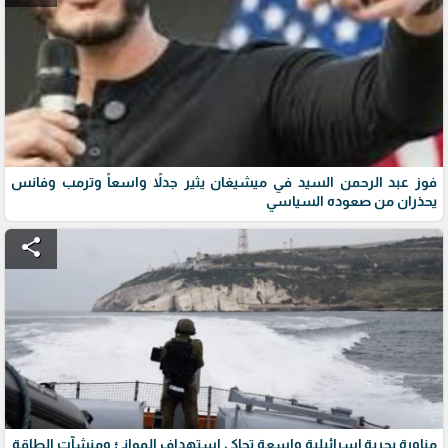
فوز عبد الرحمن السيد في ميشيغان يثير جدلاً واسعاً وترمب وفانس
يحذران من صعوده السياسي
share
مناورة بحرية إسرائيلية واسعة تحاكي استهداف الموانئ ومنشآت الطاقة