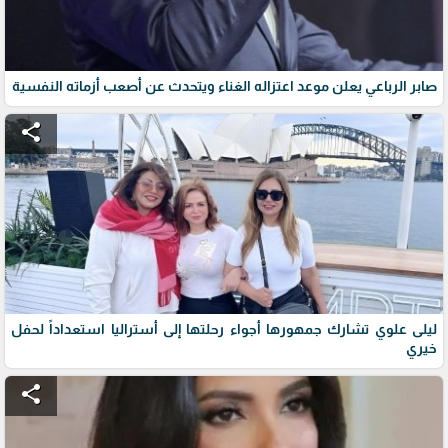
صابر الرباعي يعلن موعد اعتزاله الغناء ويتحدث عن أصعب أزماته النفسية
share
ليلى علوي تشارك جمهورها أجواء رحلتها إلى أستراليا استعداداً لحفل
خيري
share