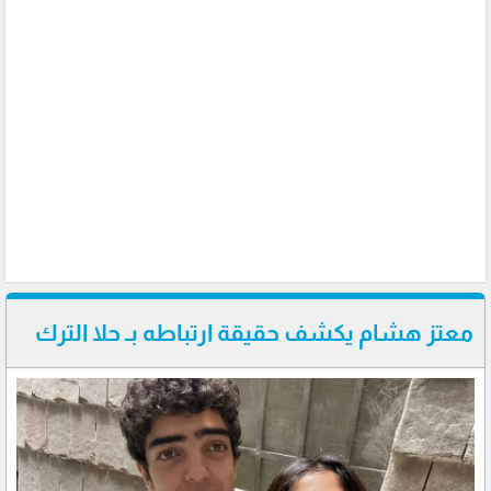
معتز هشام يكشف حقيقة ارتباطه بـ حلا الترك