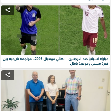
share
مباراة اسبانيا ضد الارجنتين .. نهائي مونديال 2026.. مواجهة تاريخية بين
خبرة ميسي وموهبة يامال
share